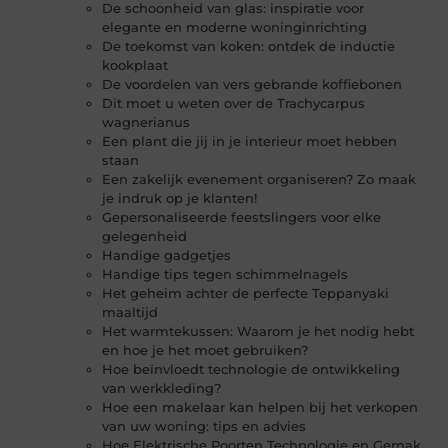
De schoonheid van glas: inspiratie voor
elegante en moderne woninginrichting
De toekomst van koken: ontdek de inductie
kookplaat
De voordelen van vers gebrande koffiebonen
Dit moet u weten over de Trachycarpus
wagnerianus
Een plant die jij in je interieur moet hebben
staan
Een zakelijk evenement organiseren? Zo maak
je indruk op je klanten!
Gepersonaliseerde feestslingers voor elke
gelegenheid
Handige gadgetjes
Handige tips tegen schimmelnagels
Het geheim achter de perfecte Teppanyaki
maaltijd
Het warmtekussen: Waarom je het nodig hebt
en hoe je het moet gebruiken?
Hoe beïnvloedt technologie de ontwikkeling
van werkkleding?
Hoe een makelaar kan helpen bij het verkopen
van uw woning: tips en advies
Hoe Elektrische Poorten Technologie en Gemak