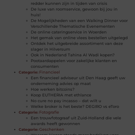
redder kunnen zijn in tijden van crisis
De luxe van roomservice, gewoon bij jou in
huis!
De Mogelijkheden van een Walking Dinner voor
Verschillende Thematische Evenementen
De online cateringservice in Woerden
Het gemak van online vlees bestellen uitgelegd
Ontdek het uitgebreide assortiment van deze
slager in Hilversum
Ook in Nederland Tahina Al Wadi kopen?
Pootaardappelen voor zakelijke klanten en
consumenten
Financieel
Categorie:
Een financieel adviseur uit Den Haag geeft uw
onderneming advies op maat
Hoe werken bitcoins?
Koop EUTHERIA met ethlance
No cure no pay incasso – dat wilt u
Welke broker is het beste? DEGIRO vs eToro
Fotografie
Categorie:
Een trouwfotograaf uit Zuid-Holland die vele
awards heeft gewonnen
Geschenken
Categorie:
Waarom kiezen steeds meer bedrijven voor