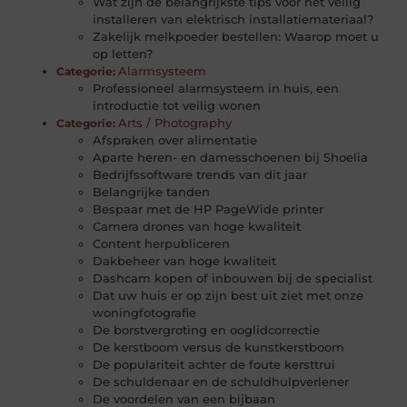
Wat zijn de belangrijkste tips voor het veilig
installeren van elektrisch installatiemateriaal?
Zakelijk melkpoeder bestellen: Waarop moet u
op letten?
Alarmsysteem
Categorie:
Professioneel alarmsysteem in huis, een
introductie tot veilig wonen
Arts / Photography
Categorie:
Afspraken over alimentatie
Aparte heren- en damesschoenen bij Shoelia
Bedrijfssoftware trends van dit jaar
Belangrijke tanden
Bespaar met de HP PageWide printer
Camera drones van hoge kwaliteit
Content herpubliceren
Dakbeheer van hoge kwaliteit
Dashcam kopen of inbouwen bij de specialist
Dat uw huis er op zijn best uit ziet met onze
woningfotografie
De borstvergroting en ooglidcorrectie
De kerstboom versus de kunstkerstboom
De populariteit achter de foute kersttrui
De schuldenaar en de schuldhulpverlener
De voordelen van een bijbaan