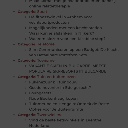
Maak komaf met je relatieproblemen dankzij
online relatietherapie
Sport
Categorie:
Dé fitnesswinkel in Arnhem voor
vechtsportproducten
Mogelijkheden met een kracht station
Waar kun je afslanken in Nijkerk?
Waarom kiezen voor een Kickbike step?
Telefonie
Categorie:
Slim Communiceren op een Budget: De Kracht
van Betaalbare Portofoon Sets
Toerisme
Categorie:
VAKANTIE SKIËN IN BULGARIJE. MEEST
POPULAIRE SKI-RESORTS IN BULGARIJE.
Tuin en buitenleven
Categorie:
Fulvinezuur bij tuinbouw
Goede hovenier in Ede gezocht?
Loungesets
Rode Beukenhaag kopen
Tuinmeubelen Hengelo: Ontdek de Beste
Opties voor Je Buitenruimte
Tweewielers
Categorie:
Vind de beste fietswinkels in Drenthe,
Nederland