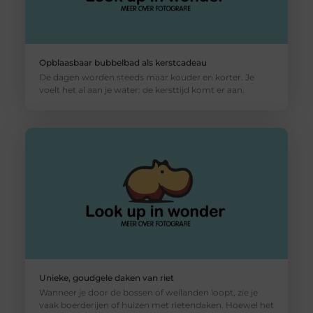
Opblaasbaar bubbelbad als kerstcadeau
De dagen worden steeds maar kouder en korter. Je
voelt het al aan je water: de kersttijd komt er aan.
Unieke, goudgele daken van riet
Wanneer je door de bossen of weilanden loopt, zie je
vaak boerderijen of huizen met rietendaken. Hoewel het