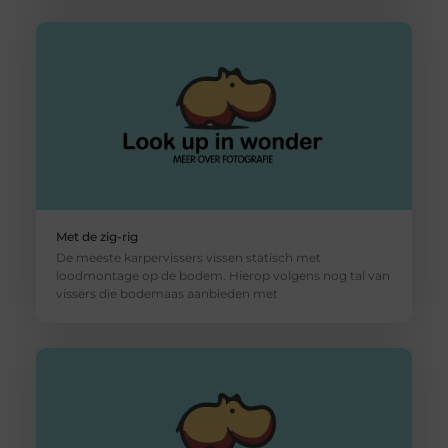
Met de zig-rig
De meeste karpervissers vissen statisch met
loodmontage op de bodem. Hierop volgens nog tal van
vissers die bodemaas aanbieden met