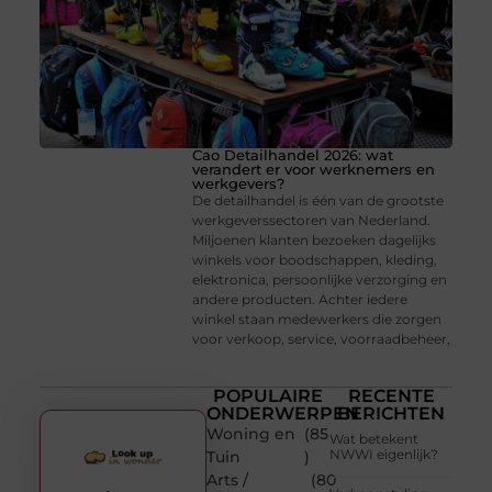
Cao Detailhandel 2026: wat
verandert er voor werknemers en
werkgevers?
De detailhandel is één van de grootste
werkgeverssectoren van Nederland.
Miljoenen klanten bezoeken dagelijks
winkels voor boodschappen, kleding,
elektronica, persoonlijke verzorging en
andere producten. Achter iedere
winkel staan medewerkers die zorgen
voor verkoop, service, voorraadbeheer,
POPULAIRE
RECENTE
ONDERWERPEN
BERICHTEN
Woning en
(85
Wat betekent
NWWI eigenlijk?
Tuin
)
Arts /
(80