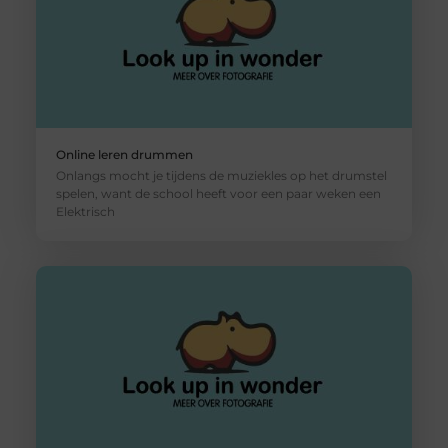
Online leren drummen
Onlangs mocht je tijdens de muziekles op het drumstel
spelen, want de school heeft voor een paar weken een
Elektrisch