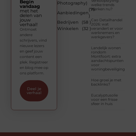
Verkoopstyling:
Begin
Photography
)
welke trends
vandaag
(75
werken nu?
met het
Aanbiedingen
delen van
)
jouw
Cao Detailhandel
Bedrijven
(58 )
verhaal!
2026: wat
Winkelen
(32 )
verandert er voor
Ontmoet
werknemers en
andere
werkgevers?
schrijvers, vind
nieuwe lezers
Landelijk wonen
en geef jouw
rondom
Montfoort: extra
content een
aandachtspunten
plek. Registreer
voor
en blog mee op
woningbeveiliging
ons platform.
Hoe groei je met
backlinks?
Deel je
verhaal
Eucalyptusolie
voor een frisse
sfeer in huis