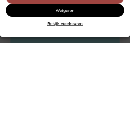
Weigeren
Bekijk Voorkeuren
Gadgets voor in de auto
Er wordt gemiddeld 13.000 kilometer gereden door de
Nederlandse automobilist per jaar. Dit blijkt uit de cijfers
van het Centraal