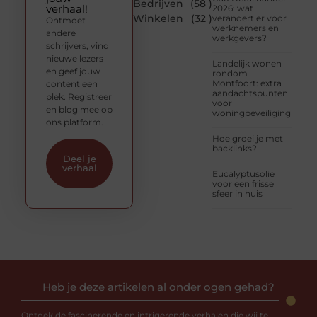
Bedrijven
(58 )
verhaal!
2026: wat
Winkelen
(32 )
verandert er voor
Ontmoet
werknemers en
andere
werkgevers?
schrijvers, vind
nieuwe lezers
Landelijk wonen
en geef jouw
rondom
Montfoort: extra
content een
aandachtspunten
plek. Registreer
voor
en blog mee op
woningbeveiliging
ons platform.
Hoe groei je met
backlinks?
Deel je
verhaal
Eucalyptusolie
voor een frisse
sfeer in huis
Heb je deze artikelen al onder ogen gehad?
Ontdek de fascinerende en intrigerende verhalen die wij te