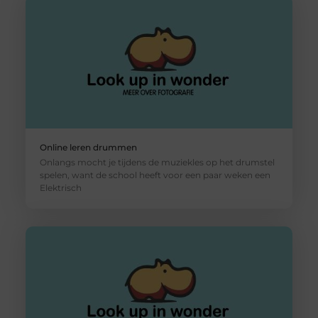
Online leren drummen
Onlangs mocht je tijdens de muziekles op het drumstel
spelen, want de school heeft voor een paar weken een
Elektrisch