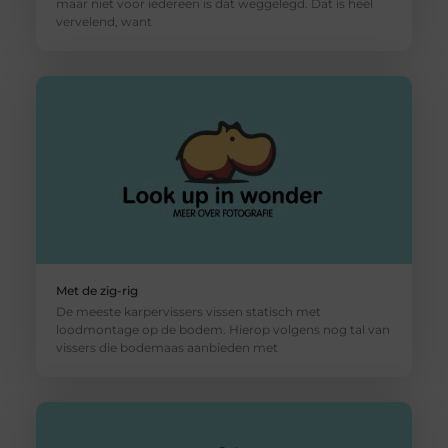
maar niet voor iedereen is dat weggelegd. Dat is heel
vervelend, want
Met de zig-rig
De meeste karpervissers vissen statisch met
loodmontage op de bodem. Hierop volgens nog tal van
vissers die bodemaas aanbieden met