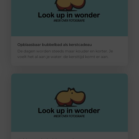
Opblaasbaar bubbelbad als kerstcadeau
De dagen worden steeds maar kouder en korter. Je
voelt het al aan je water: de kersttijd komt er aan.