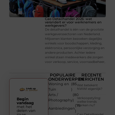
Cao Detailhandel 2026: wat
verandert er voor werknemers en
werkgevers?
De detailhandel is één van de grootste
werkgeverssectoren van Nederland.
Miljoenen klanten bezoeken dagelijks
winkels voor boodschappen, kleding,
elektronica, persoonlijke verzorging en
andere producten. Achter iedere
winkel staan medewerkers die zorgen
voor verkoop, service, voorraadbeheer,
POPULAIRE
RECENTE
ONDERWERPEN
BERICHTEN
Woning en
(85
Wat betekent
NWWI eigenlijk?
Tuin
)
Arts /
(80
Verkoopstyling:
Begin
Photography
)
welke trends
vandaag
(75
werken nu?
met het
Aanbiedingen
delen van
)
jouw
Cao Detailhandel