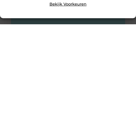
Bekijk Voorkeuren
Psychologische hulp
Het is tegenwoordig veel normaler dan vroeger; naar de
psycholoog gaan. Vroeger hing er een groot stigma
omheen. Alleen mensen