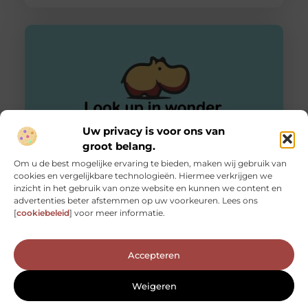
Uw privacy is voor ons van
groot belang.
Om u de best mogelijke ervaring te bieden, maken wij gebruik van
Gadgets voor in de auto
cookies en vergelijkbare technologieën. Hiermee verkrijgen we
Er wordt gemiddeld 13.000 kilometer gereden door de
inzicht in het gebruik van onze website en kunnen we content en
Nederlandse automobilist per jaar. Dit blijkt uit de cijfers
advertenties beter afstemmen op uw voorkeuren. Lees ons
van het Centraal
[
cookiebeleid
] voor meer informatie.
Accepteren
Weigeren