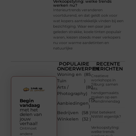
Verkoopstyling: welke trends
werken nu?
Interieurtrends veranderen
voortdurend, en dat geldt ook voor
wat kopers aantrekkelijk vinden bij een
bezichtiging. Waar een paar jaar
geleden strakke, koele tinten populair
waren, kiezen steeds meer verkopers
nu voor warme aardetinten en
natuurlijke
POPULAIRE
RECENTE
ONDERWERPEN
BERICHTEN
Woning en
(85
Creatieve
workshops in
Tuin
)
Tilburg: samen
Arts /
(80
iets
handgemaakts
Photography
)
maken op een
(75
Begin
vriendinnendag
Aanbiedingen
vandaag
)
met het
Bedrijven
(58 )
Wat betekent
delen van
NWWI eigenlijk?
jouw
Winkelen
(32 )
verhaal!
Verkoopstyling:
Ontmoet
welke trends
andere
werken nu?