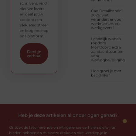
schrijvers, vind
nieuwe lezers
Cao Detailhandel
en geef jouw
2026: wat
verandert er voor
content een
werknemers en
plek. Registreer
werkgevers?
en blog mee op
ons platform.
Landelijk wonen
rondom
Montfoort: extra
aandachtspunten
Deel je
verhaal
voor
woningbeveiliging
Hoe groei je met
backlinks?
Heb je deze artikelen al onder ogen gehad?
Ontdek de fascinerende en intrigerende verhalen die wij te
bieden hebben en mis onze artikelen niet. Verdiep je in