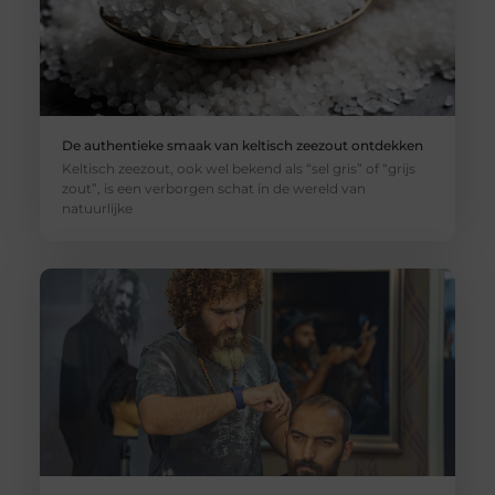
De authentieke smaak van keltisch zeezout ontdekken
Keltisch zeezout, ook wel bekend als “sel gris” of “grijs
zout”, is een verborgen schat in de wereld van
natuurlijke