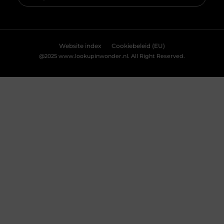
Accepteren
Weigeren
Bekijk Voorkeuren
Ontdek de Essentiële Rol van Notaris Hoogeveen in
Jouw Leven en Bedrijf
Welkom bij een uitgebreid overzicht van Notaris
Hoogeveen, jouw betrouwbare partner in alle juridische
zaken. Of je nu een lokale