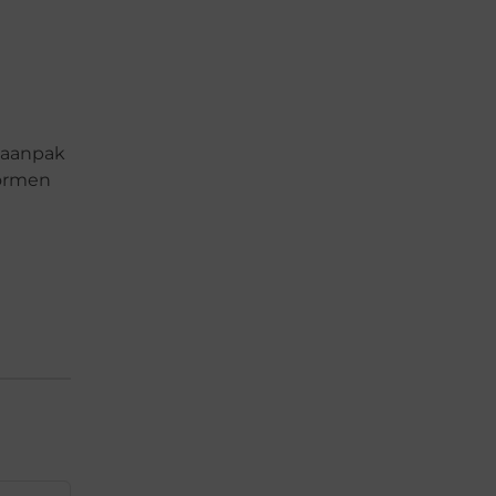
e aanpak
vormen