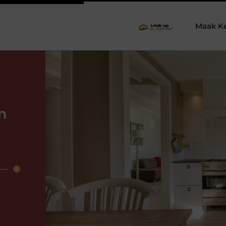
Maak K
m