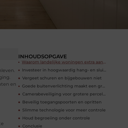
INHOUDSOPGAVE
Waarom landelijke woningen extra aandacht verdienen
Investeer in hoogwaardig hang- en sluitwerk
nleven.
ging.
Vergeet schuren en bijgebouwen niet
nten en
Goede buitenverlichting maakt een groot verschil
Camerabeveiliging voor grotere percelen
Beveilig toegangspoorten en opritten
Slimme technologie voor meer controle
Houd begroeiing onder controle
te
Conclusie