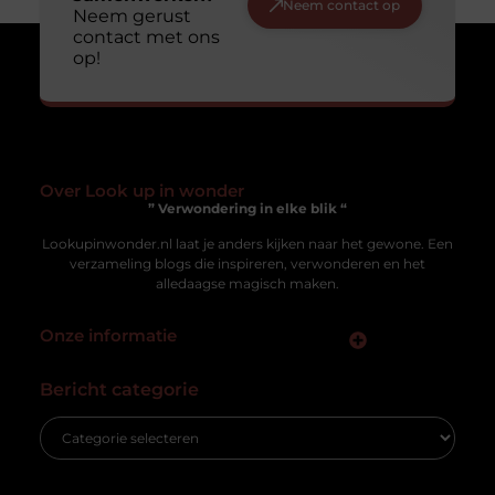
Neem contact op
Neem gerust
contact met ons
op!
Over Look up in wonder
” Verwondering in elke blik “
Lookupinwonder.nl laat je anders kijken naar het gewone. Een
verzameling blogs die inspireren, verwonderen en het
alledaagse magisch maken.
Onze informatie
Kwaliteit Backlinks Kopen: Hoe Zorg Jij Dat Het Werkt Zonder risico?
Geld verdienen met je website: zo zet jij jouw online platform om in inkomsten
Bericht categorie