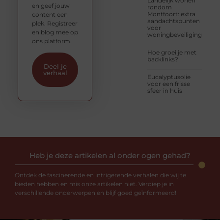
Landelijk wonen
en geef jouw
rondom
Montfoort: extra
content een
aandachtspunten
plek. Registreer
voor
en blog mee op
woningbeveiliging
ons platform.
Hoe groei je met
backlinks?
Deel je
verhaal
Eucalyptusolie
voor een frisse
sfeer in huis
Heb je deze artikelen al onder ogen gehad?
Ontdek de fascinerende en intrigerende verhalen die wij te
bieden hebben en mis onze artikelen niet. Verdiep je in
verschillende onderwerpen en blijf goed geïnformeerd!