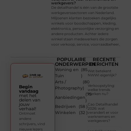
werkgevers?
De detailhandel is één van de grootste
werkgeverssectoren van Nederland.
Miljoenen klanten bezoeken dagelijks
winkels voor boodschappen, kleding,
elektronica, persoonlijke verzorging en
andere producten. Achter iedere
winkel staan medewerkers die zorgen
voor verkoop, service, voorraadbeheer,
POPULAIRE
RECENTE
ONDERWERPEN
BERICHTEN
Woning en
(85
Wat betekent
NWWI eigenlijk?
Tuin
)
Arts /
(80
Verkoopstyling:
Begin
Photography
)
welke trends
vandaag
(75
werken nu?
met het
Aanbiedingen
delen van
)
jouw
Cao Detailhandel
Bedrijven
(58 )
verhaal!
2026: wat
Winkelen
(32 )
verandert er voor
Ontmoet
werknemers en
andere
werkgevers?
schrijvers, vind
nieuwe lezers