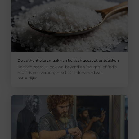
De authentieke smaak van keltisch zeezout ontdekken
Keltisch zeezout, ook wel bekend als “sel gris” of “grijs
zout”, is een verborgen schat in de wereld van
natuurlijke