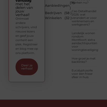
vandaag
(75
werken nu?
met het
Aanbiedingen
delen van
)
jouw
Cao Detailhandel
Bedrijven
(58 )
verhaal!
2026: wat
Winkelen
(32 )
verandert er voor
Ontmoet
werknemers en
andere
werkgevers?
schrijvers, vind
nieuwe lezers
Landelijk wonen
en geef jouw
rondom
Montfoort: extra
content een
aandachtspunten
plek. Registreer
voor
en blog mee op
woningbeveiliging
ons platform.
Hoe groei je met
backlinks?
Deel je
verhaal
Eucalyptusolie
voor een frisse
sfeer in huis