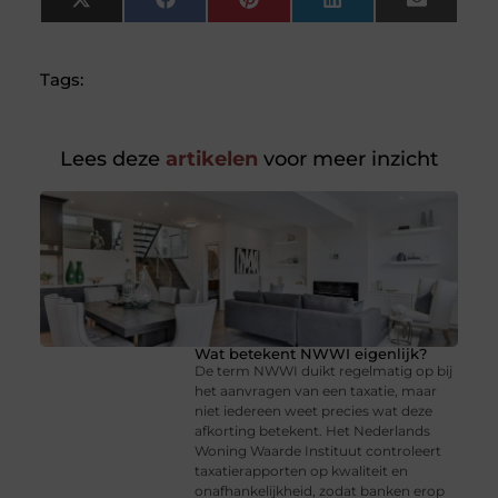
X
Facebook
Pinterest
LinkedIn
Email
(Twitter)
Tags:
Lees deze
artikelen
voor meer inzicht
Wat betekent NWWI eigenlijk?
De term NWWI duikt regelmatig op bij
het aanvragen van een taxatie, maar
niet iedereen weet precies wat deze
afkorting betekent. Het Nederlands
Woning Waarde Instituut controleert
taxatierapporten op kwaliteit en
onafhankelijkheid, zodat banken erop