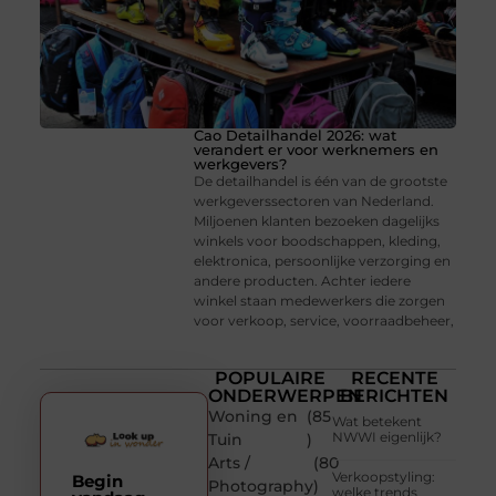
Cao Detailhandel 2026: wat
verandert er voor werknemers en
werkgevers?
De detailhandel is één van de grootste
werkgeverssectoren van Nederland.
Miljoenen klanten bezoeken dagelijks
winkels voor boodschappen, kleding,
elektronica, persoonlijke verzorging en
andere producten. Achter iedere
winkel staan medewerkers die zorgen
voor verkoop, service, voorraadbeheer,
POPULAIRE
RECENTE
ONDERWERPEN
BERICHTEN
Woning en
(85
Wat betekent
NWWI eigenlijk?
Tuin
)
Arts /
(80
Verkoopstyling:
Begin
Photography
)
welke trends