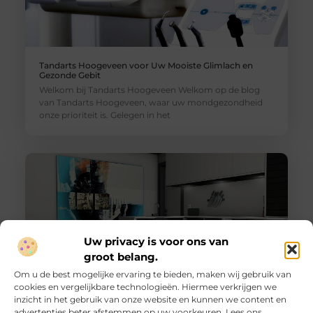
Tandarts Hoogeveen voor Uw Mooiste Glimlach en
Gezonde Gebit
Welkom bij Tandarts Hoogeveen Welkom op de blog
van Tandarts Hoogeveen, waar uw mondgezondheid
onze prioriteit is. Gelegen in het
Uw privacy is voor ons van
groot belang.
Om u de best mogelijke ervaring te bieden, maken wij gebruik van
cookies en vergelijkbare technologieën. Hiermee verkrijgen we
inzicht in het gebruik van onze website en kunnen we content en
Ontdek de Essentiële Rol van Notaris Hoogeveen in
advertenties beter afstemmen op uw voorkeuren. Lees ons