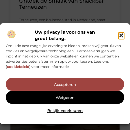
Ontdek de Smaak van Snackbar
Terneuzen
Terneuzen, een bruisende stad in Nederland, staat
bekend om zijn dynamische eetcultuur. Hoewel de
stad veel te bieden heeft, blijft één aspect dat de
Uw privacy is voor ons van
harten
groot belang.
Om u de best mogelijke ervaring te bieden, maken wij gebruik van
Aanbiedingen
cookies en vergelijkbare technologieën. Hiermee verkrijgen we
inzicht in het gebruik van onze website en kunnen we content en
advertenties beter afstemmen op uw voorkeuren. Lees ons
Geen Reacties
[
cookiebeleid
] voor meer informatie.
Accepteren
Weigeren
Bekijk Voorkeuren