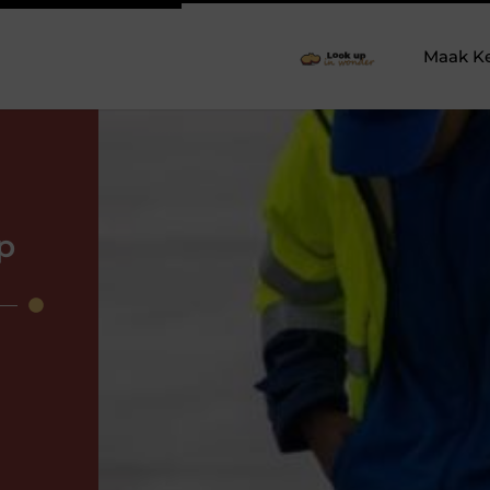
Maak K
op