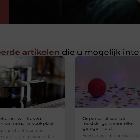
erde artikelen
die u mogelijk int
ekomst van koken:
Gepersonaliseerde
k de inductie kookplaat
feestslingers voor elke
gelegenheid
 op zoek bent naar een
Feestjes zijn de momenten
 manier om te koken, dan