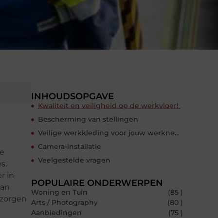
INHOUDSOPGAVE
Kwaliteit en veiligheid op de werkvloer!
Bescherming van stellingen
Veilige werkkleding voor jouw werknemers
Camera-installatie
de
Veelgestelde vragen
s.
r in
POPULAIRE ONDERWERPEN
van
Woning en Tuin
(85 )
 zorgen
Arts / Photography
(80 )
Aanbiedingen
(75 )