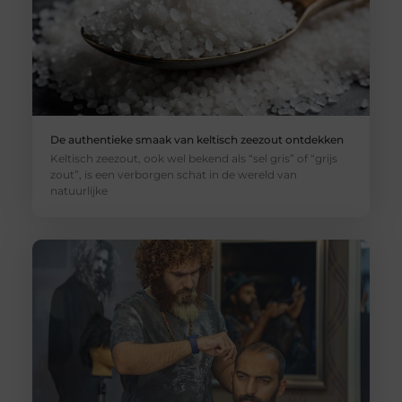
De authentieke smaak van keltisch zeezout ontdekken
Keltisch zeezout, ook wel bekend als “sel gris” of “grijs
zout”, is een verborgen schat in de wereld van
natuurlijke