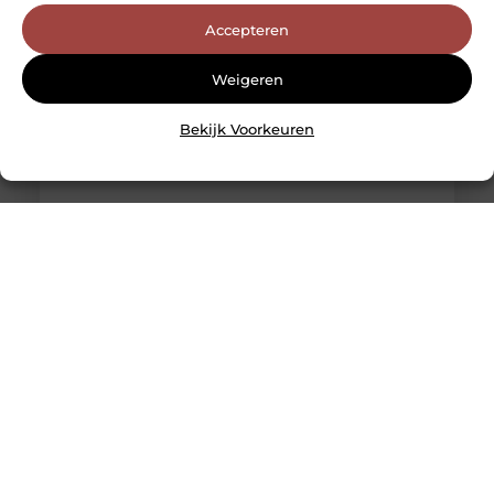
onze prioriteit is. Gelegen in het
Accepteren
Weigeren
Bekijk Voorkeuren
Ontdek de Essentiële Rol van Notaris Hoogeveen in
Jouw Leven en Bedrijf
Welkom bij een uitgebreid overzicht van Notaris
Hoogeveen, jouw betrouwbare partner in alle juridische
zaken. Of je nu een lokale