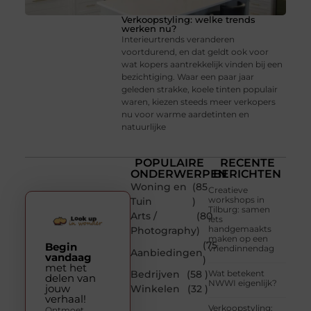
Verkoopstyling: welke trends
werken nu?
Interieurtrends veranderen
voortdurend, en dat geldt ook voor
wat kopers aantrekkelijk vinden bij een
bezichtiging. Waar een paar jaar
geleden strakke, koele tinten populair
waren, kiezen steeds meer verkopers
nu voor warme aardetinten en
natuurlijke
POPULAIRE
RECENTE
ONDERWERPEN
BERICHTEN
Woning en
(85
Creatieve
workshops in
Tuin
)
Tilburg: samen
Arts /
(80
iets
handgemaakts
Photography
)
maken op een
(75
Begin
vriendinnendag
Aanbiedingen
vandaag
)
met het
Bedrijven
(58 )
Wat betekent
delen van
NWWI eigenlijk?
jouw
Winkelen
(32 )
verhaal!
Verkoopstyling:
Ontmoet