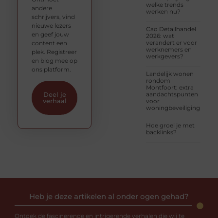
welke trends
andere
werken nu?
schrijvers, vind
nieuwe lezers
Cao Detailhandel
en geef jouw
2026: wat
verandert er voor
content een
werknemers en
plek. Registreer
werkgevers?
en blog mee op
ons platform.
Landelijk wonen
rondom
Montfoort: extra
aandachtspunten
Deel je
verhaal
voor
woningbeveiliging
Hoe groei je met
backlinks?
Heb je deze artikelen al onder ogen gehad?
Ontdek de fascinerende en intrigerende verhalen die wij te