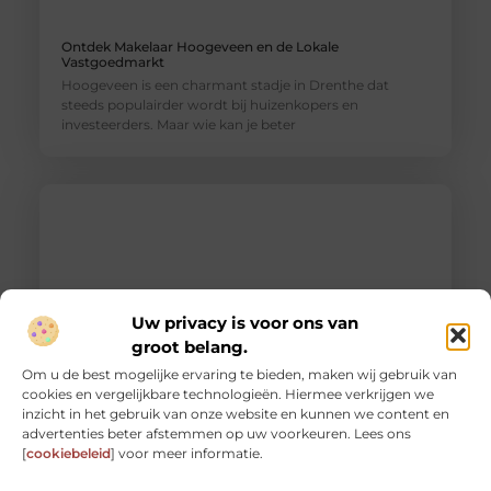
Ontdek Makelaar Hoogeveen en de Lokale
Vastgoedmarkt
Hoogeveen is een charmant stadje in Drenthe dat
steeds populairder wordt bij huizenkopers en
investeerders. Maar wie kan je beter
Uw privacy is voor ons van
groot belang.
Om u de best mogelijke ervaring te bieden, maken wij gebruik van
cookies en vergelijkbare technologieën. Hiermee verkrijgen we
inzicht in het gebruik van onze website en kunnen we content en
Tandarts Hoogeveen voor Uw Mooiste Glimlach en
advertenties beter afstemmen op uw voorkeuren. Lees ons
Gezonde Gebit
[
cookiebeleid
] voor meer informatie.
Welkom bij Tandarts Hoogeveen Welkom op de blog
van Tandarts Hoogeveen, waar uw mondgezondheid