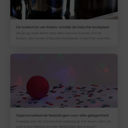
De toekomst van koken: ontdek de inductie kookplaat
Als je op zoek bent naar een nieuwe manier om te
koken, dan is een inductie kookplaat misschien wel iets
Gepersonaliseerde feestslingers voor elke gelegenheid
Feestjes zijn de momenten waarop je het leven viert, en
wat is een feestje zonder feestelijke decoraties?