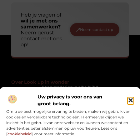
Heb je vragen of
wil je met ons
samenwerken?
Neem contact op
Neem gerust
contact met ons
op!
Over Look up in wonder
” Verwondering in elke blik “
Uw privacy is voor ons van
Lookupinwonder.nl laat je anders kijken naar het gewone. Een
verzameling blogs die inspireren, verwonderen en het
groot belang.
alledaagse magisch maken.
Om u de best mogelijke ervaring te bieden, maken wij gebruik van
cookies en vergelijkbare technologieën. Hiermee verkrijgen we
Onze informatie
inzicht in het gebruik van onze website en kunnen we content en
advertenties beter afstemmen op uw voorkeuren. Lees ons
Kwaliteit Backlinks Kopen: Hoe Zorg Jij Dat Het Werkt Zonder risico?
Geld verdienen met je website: zo zet jij jouw online platform om in inkomsten
[
cookiebeleid
] voor meer informatie.
Bericht categorie