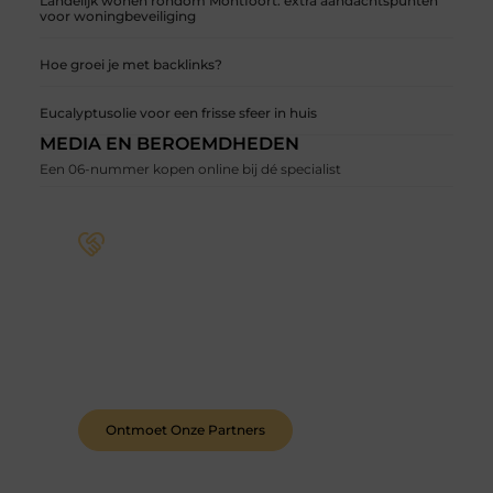
Landelijk wonen rondom Montfoort: extra aandachtspunten
voor woningbeveiliging
Hoe groei je met backlinks?
Eucalyptusolie voor een frisse sfeer in huis
MEDIA EN BEROEMDHEDEN
Een 06-nummer kopen online bij dé specialist
Word deel van een actieve blogcommunity
Bij ons krijg je meer dan alleen een plek om te
schrijven. Ontmoet andere schrijvers, ontvang
feedback, en laat je inspireren door de verhalen
van anderen.
Ontmoet Onze Partners