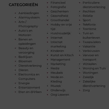
Financieel
Particuliere
CATEGORIEËN
Fotografie
dienstverlening
Geschenken
Rechten
Aanbiedingen
Gezondheid
Relatie
Alarmsysteem
Groothandel
Sport
Arts /
Hobby en vrije
Telefonie
Photography
tijd
Toerisme
Auto's en
Huishoudelijk
Tuin en
Motoren
Internet
buitenleven
Banen en
Internet
Tweewielers
opleidingen
marketing
Vakantie
Beauty en
Kinderen
Verbouwen
verzorging
Kunst en Kitsch
Vervoer en
Bedrijven
Management
transport
Bloemen
Marketing
Winkelen
Dienstverlening
Media
Woning en Tuin
Dieren
Meubels
Woningen
Electronica en
Mode en
Zakelijk
Computers
Kleding
Zakelijke
Energie
Muziek
dienstverlening
Entertainment
Onderwijs
Zorg
Eten en drinken
Oog Laseren