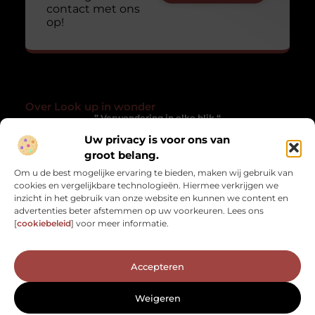
contact met ons
op!
Over Look up in wonder
” Verwondering in elke blik “
Uw privacy is voor ons van
Lookupinwonder.nl laat je anders kijken naar het gewone. Een
groot belang.
verzameling blogs die inspireren, verwonderen en het
alledaagse magisch maken.
Om u de best mogelijke ervaring te bieden, maken wij gebruik van
cookies en vergelijkbare technologieën. Hiermee verkrijgen we
Onze informatie
inzicht in het gebruik van onze website en kunnen we content en
advertenties beter afstemmen op uw voorkeuren. Lees ons
Kwaliteit Backlinks Kopen: Hoe Zorg Jij Dat Het Werkt Zonder risico?
Geld verdienen met je website: zo zet jij jouw online platform om in inkomsten
[
cookiebeleid
] voor meer informatie.
Bericht categorie
Accepteren
Weigeren