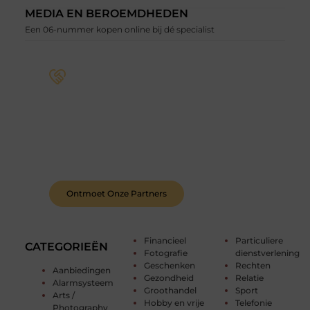
MEDIA EN BEROEMDHEDEN
Een 06-nummer kopen online bij dé specialist
Word deel van een actieve blogcommunity
Bij ons krijg je meer dan alleen een plek om te
schrijven. Ontmoet andere schrijvers, ontvang
feedback, en laat je inspireren door de verhalen
van anderen.
Ontmoet Onze Partners
Financieel
Particuliere
CATEGORIEËN
Fotografie
dienstverlening
Geschenken
Rechten
Aanbiedingen
Gezondheid
Relatie
Alarmsysteem
Groothandel
Sport
Arts /
Hobby en vrije
Telefonie
Photography