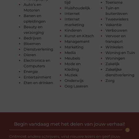
tijd
Toerisme
Auto's en
Huishoudelijk
Tuin en
Motoren
Internet
buitenleven
Banen en
Internet
Tweewielers
opleidingen
marketing
Vakantie
Beauty en
Kinderen
Verbouwen
verzorging
Kunst en Kitsch
Vervoer en
Bedrijven
Management
transport
Bloemen
Marketing
Winkelen
Dienstverlening
Media
Woning en Tuin
Dieren
Meubels
Woningen
Electronica en
Mode en
Zakelijk
Computers
Kleding
Zakelijke
Energie
Muziek
dienstverlening
Entertainment
Onderwijs
Zorg
Eten en drinken
Oog Laseren
Begin vandaag met het delen van jouw verhaal!
Ontmoet andere schrijvers, vind nieuwe lezers en geef jouw