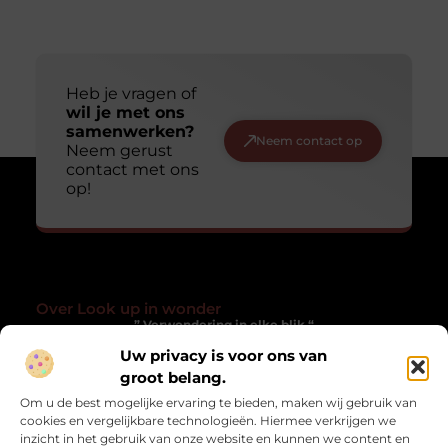
Heb je vragen of
wil je met ons
samenwerken?
Neem contact op
Neem gerust
contact met ons
op!
Over Look up in wonder
” Verwondering in elke blik “
Uw privacy is voor ons van
Lookupinwonder.nl laat je anders kijken naar het gewone. Een
groot belang.
verzameling blogs die inspireren, verwonderen en het
alledaagse magisch maken.
Om u de best mogelijke ervaring te bieden, maken wij gebruik van
cookies en vergelijkbare technologieën. Hiermee verkrijgen we
Onze informatie
inzicht in het gebruik van onze website en kunnen we content en