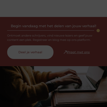
Begin vandaag met het delen van jouw verhaal!
Ontmoet andere schrijvers, vind nieuwe lezers en geef jouw
content een plek. Registreer en blog mee op ons platform.
Deel je verhaal
Praat met ons