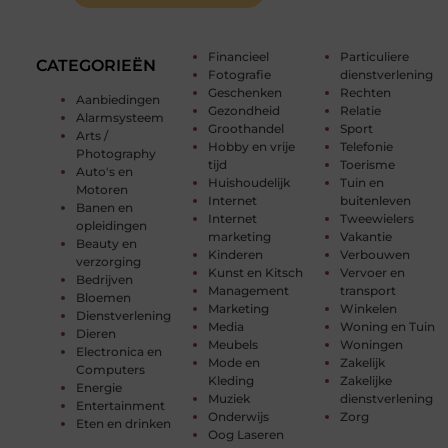
Financieel
Particuliere
CATEGORIEËN
Fotografie
dienstverlening
Geschenken
Rechten
Aanbiedingen
Gezondheid
Relatie
Alarmsysteem
Groothandel
Sport
Arts /
Hobby en vrije
Telefonie
Photography
tijd
Toerisme
Auto's en
Huishoudelijk
Tuin en
Motoren
Internet
buitenleven
Banen en
Internet
Tweewielers
opleidingen
marketing
Vakantie
Beauty en
Kinderen
Verbouwen
verzorging
Kunst en Kitsch
Vervoer en
Bedrijven
Management
transport
Bloemen
Marketing
Winkelen
Dienstverlening
Media
Woning en Tuin
Dieren
Meubels
Woningen
Electronica en
Mode en
Zakelijk
Computers
Kleding
Zakelijke
Energie
Muziek
dienstverlening
Entertainment
Onderwijs
Zorg
Eten en drinken
Oog Laseren