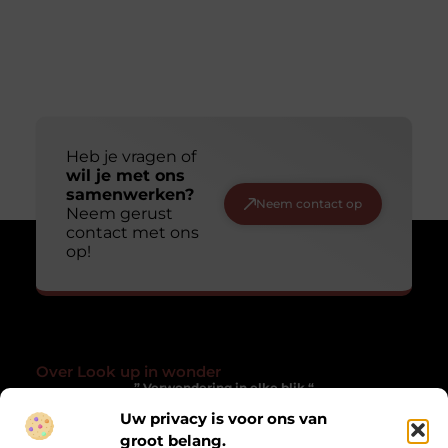
Heb je vragen of
wil je met ons
samenwerken?
Neem contact op
Neem gerust
contact met ons
op!
Over Look up in wonder
” Verwondering in elke blik “
Uw privacy is voor ons van
Lookupinwonder.nl laat je anders kijken naar het gewone. Een
verzameling blogs die inspireren, verwonderen en het
groot belang.