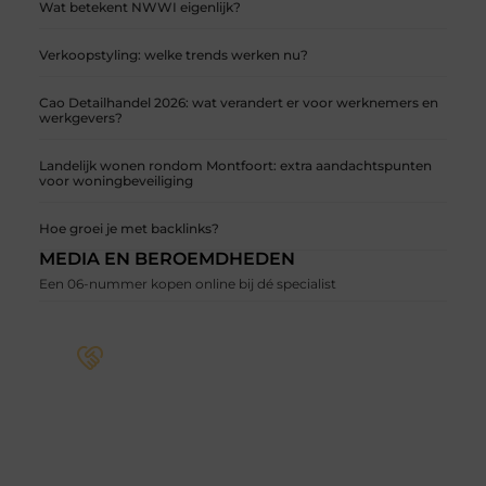
Wat betekent NWWI eigenlijk?
Verkoopstyling: welke trends werken nu?
Cao Detailhandel 2026: wat verandert er voor werknemers en
werkgevers?
Landelijk wonen rondom Montfoort: extra aandachtspunten
voor woningbeveiliging
Hoe groei je met backlinks?
MEDIA EN BEROEMDHEDEN
Een 06-nummer kopen online bij dé specialist
Word deel van een actieve blogcommunity
Bij ons krijg je meer dan alleen een plek om te
schrijven. Ontmoet andere schrijvers, ontvang
feedback, en laat je inspireren door de verhalen