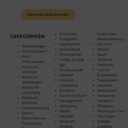
van anderen.
Ontmoet Onze Partners
Financieel
Particuliere
CATEGORIEËN
Fotografie
dienstverlening
Geschenken
Rechten
Aanbiedingen
Gezondheid
Relatie
Alarmsysteem
Groothandel
Sport
Arts /
Hobby en vrije
Telefonie
Photography
tijd
Toerisme
Auto's en
Huishoudelijk
Tuin en
Motoren
Internet
buitenleven
Banen en
Internet
Tweewielers
opleidingen
marketing
Vakantie
Beauty en
Kinderen
Verbouwen
verzorging
Kunst en Kitsch
Vervoer en
Bedrijven
Management
transport
Bloemen
Marketing
Winkelen
Dienstverlening
Media
Woning en Tuin
Dieren
Meubels
Woningen
Electronica en
Mode en
Zakelijk
Computers
Kleding
Zakelijke