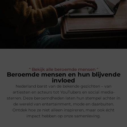
" Bekijk alle beroemde mensen "
Beroemde mensen en hun blijvende
invloed
Nederland barst van de bekende gezichten – van
artiesten en acteurs tot YouTubers en social media-
sterren. Deze beroemdheden laten hun stempel achter in
de wereld van entertainment, mode en daarbuiten.
Ontdek hoe ze niet alleen inspireren, maar ook écht
impact hebben op onze samenleving.