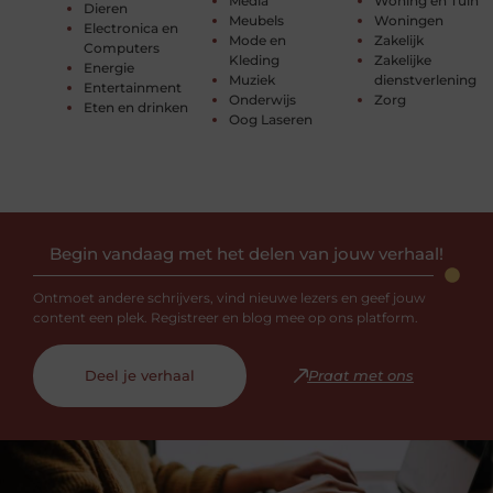
Media
Woning en Tuin
Dieren
Meubels
Woningen
Electronica en
Mode en
Zakelijk
Computers
Kleding
Zakelijke
Energie
Muziek
dienstverlening
Entertainment
Onderwijs
Zorg
Eten en drinken
Oog Laseren
Begin vandaag met het delen van jouw verhaal!
Ontmoet andere schrijvers, vind nieuwe lezers en geef jouw
content een plek. Registreer en blog mee op ons platform.
Deel je verhaal
Praat met ons