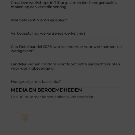
Creatieve workshops in Tilburg: samen iets handgemaakts
maken op een vriendinnendag
Wat betekent NWWI eigenlijk?
Verkoopstyling: welke trends werken nu?
Cao Detailhandel 2026: wat verandert er voor werknemers en
werkgevers?
Landelijk wonen rondom Montfoort: extra aandachtspunten
voor woningbeveiliging
Hoe groei je met backlinks?
MEDIA EN BEROEMDHEDEN
Een 06-nummer kopen online bij dé specialist
Word deel van een actieve blogcommunity