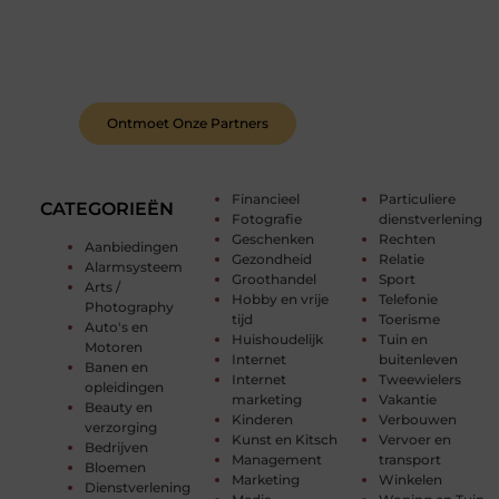
Bij ons krijg je meer dan alleen een plek om te
schrijven. Ontmoet andere schrijvers, ontvang
feedback, en laat je inspireren door de verhalen
van anderen.
Ontmoet Onze Partners
Financieel
Particuliere
CATEGORIEËN
Fotografie
dienstverlening
Geschenken
Rechten
Aanbiedingen
Gezondheid
Relatie
Alarmsysteem
Groothandel
Sport
Arts /
Hobby en vrije
Telefonie
Photography
tijd
Toerisme
Auto's en
Huishoudelijk
Tuin en
Motoren
Internet
buitenleven
Banen en
Internet
Tweewielers
opleidingen
marketing
Vakantie
Beauty en
Kinderen
Verbouwen
verzorging
Kunst en Kitsch
Vervoer en
Bedrijven
Management
transport
Bloemen
Marketing
Winkelen
Dienstverlening