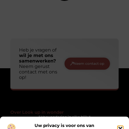
Heb je vragen of
wil je met ons
samenwerken?
Neem contact op
Neem gerust
contact met ons
op!
Over Look up in wonder
” Verwondering in elke blik “
Uw privacy is voor ons van
Lookupinwonder.nl laat je anders kijken naar het gewone. Een