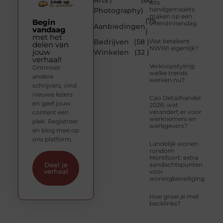
Arts /
(80
iets
handgemaakts
Photography
)
maken op een
(75
Begin
vriendinnendag
Aanbiedingen
vandaag
)
met het
Bedrijven
(58 )
Wat betekent
delen van
NWWI eigenlijk?
jouw
Winkelen
(32 )
verhaal!
Verkoopstyling:
Ontmoet
welke trends
andere
werken nu?
schrijvers, vind
nieuwe lezers
Cao Detailhandel
en geef jouw
2026: wat
verandert er voor
content een
werknemers en
plek. Registreer
werkgevers?
en blog mee op
ons platform.
Landelijk wonen
rondom
Montfoort: extra
aandachtspunten
Deel je
verhaal
voor
woningbeveiliging
Hoe groei je met
backlinks?