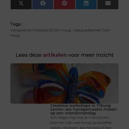
X
Facebook
Pinterest
LinkedIn
Email
(Twitter)
Tags:
Vastgoed en makelaardij Den Haag
,
Vastgoedbeheer Den
Haag
Lees deze
artikelen
voor meer inzicht
Creatieve workshops in Tilburg:
samen iets handgemaakts maken
op een vriendinnendag
Een dagje weg met je vriendinnen
plannen valt vaak terug op dezelfde
opties: shoppen, een terrasje of een