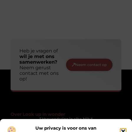
Heb je vragen of
wil je met ons
samenwerken?
Neem contact op
Neem gerust
contact met ons
op!
Over Look up in wonder
” Verwondering in elke blik “
Uw privacy is voor ons van
Lookupinwonder.nl laat je anders kijken naar het gewone. Een