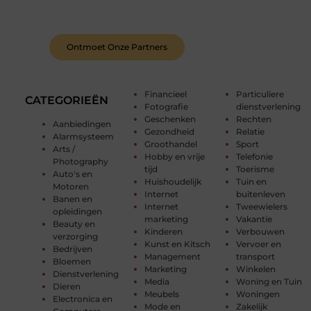
feedback, en laat je inspireren door de verhalen
van anderen.
Ontmoet Onze Partners
Financieel
Particuliere
CATEGORIEËN
Fotografie
dienstverlening
Geschenken
Rechten
Aanbiedingen
Gezondheid
Relatie
Alarmsysteem
Groothandel
Sport
Arts /
Hobby en vrije
Telefonie
Photography
tijd
Toerisme
Auto's en
Huishoudelijk
Tuin en
Motoren
Internet
buitenleven
Banen en
Internet
Tweewielers
opleidingen
marketing
Vakantie
Beauty en
Kinderen
Verbouwen
verzorging
Kunst en Kitsch
Vervoer en
Bedrijven
Management
transport
Bloemen
Marketing
Winkelen
Dienstverlening
Media
Woning en Tuin
Dieren
Meubels
Woningen
Electronica en
Mode en
Zakelijk