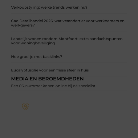
Verkoopstyling: welke trends werken nu?
Cao Detailhandel 2026: wat verandert er voor werknemers en
werkgevers?
Landelijk wonen rondom Montfoort: extra aandachtspunten
voor woningbeveiliging
Hoe groei je met backlinks?
Eucalyptusolie voor een frisse sfeer in huis
MEDIA EN BEROEMDHEDEN
Een 06-nummer kopen online bij dé specialist
Word deel van een actieve blogcommunity
Bij ons krijg je meer dan alleen een plek om te
schrijven. Ontmoet andere schrijvers, ontvang