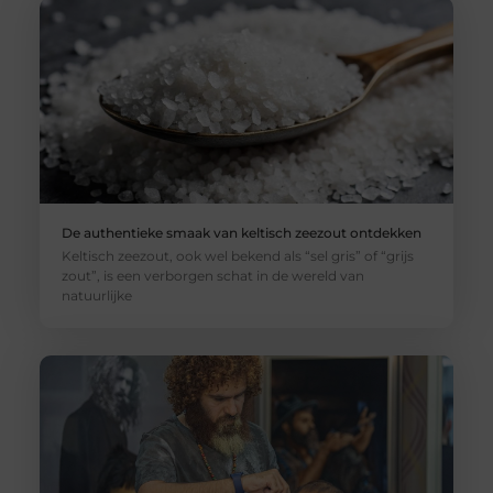
De authentieke smaak van keltisch zeezout ontdekken
Keltisch zeezout, ook wel bekend als “sel gris” of “grijs
zout”, is een verborgen schat in de wereld van
natuurlijke