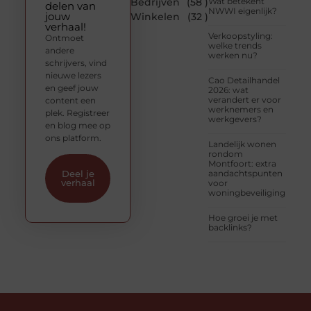
Bedrijven
(58 )
Wat betekent
delen van
NWWI eigenlijk?
jouw
Winkelen
(32 )
verhaal!
Verkoopstyling:
Ontmoet
welke trends
andere
werken nu?
schrijvers, vind
nieuwe lezers
Cao Detailhandel
en geef jouw
2026: wat
verandert er voor
content een
werknemers en
plek. Registreer
werkgevers?
en blog mee op
ons platform.
Landelijk wonen
rondom
Montfoort: extra
aandachtspunten
Deel je
verhaal
voor
woningbeveiliging
Hoe groei je met
backlinks?