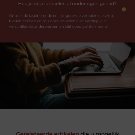
Heb je deze artikelen al onder ogen gehad?
Ontdek de fascinerende en intrigerende verhalen die wij te
bieden hebben en mis onze artikelen niet. Verdiep je in
verschillende onderwerpen en blijf goed geïnformeerd!
Gerelateerde artikelen
die u mogelijk