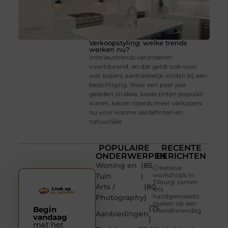
Verkoopstyling: welke trends
werken nu?
Interieurtrends veranderen
voortdurend, en dat geldt ook voor
wat kopers aantrekkelijk vinden bij een
bezichtiging. Waar een paar jaar
geleden strakke, koele tinten populair
waren, kiezen steeds meer verkopers
nu voor warme aardetinten en
natuurlijke
POPULAIRE
RECENTE
ONDERWERPEN
BERICHTEN
Woning en
(85
Creatieve
workshops in
Tuin
)
Tilburg: samen
Arts /
(80
iets
handgemaakts
Photography
)
maken op een
(75
Begin
vriendinnendag
Aanbiedingen
vandaag
)
met het