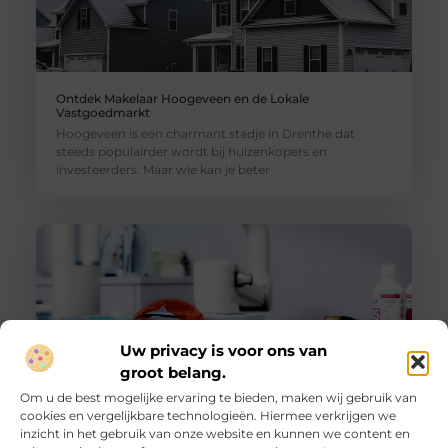
Ontdek Makelaar Hoogeveen en de Lokale
Vastgoedmarkt
Hoogeveen is een charmant stadje in Drenthe dat
steeds populairder wordt bij huizenkopers en
investeerders. Maar wie kan je beter
Uw privacy is voor ons van
groot belang.
Om u de best mogelijke ervaring te bieden, maken wij gebruik van
cookies en vergelijkbare technologieën. Hiermee verkrijgen we
inzicht in het gebruik van onze website en kunnen we content en
Tandarts Hoogeveen voor Uw Mooiste Glimlach en