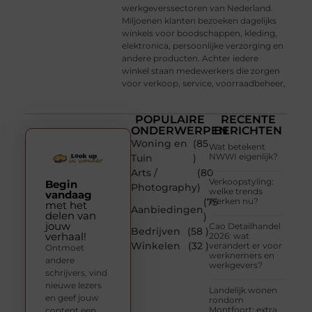
werkgeverssectoren van Nederland.
Miljoenen klanten bezoeken dagelijks
winkels voor boodschappen, kleding,
elektronica, persoonlijke verzorging en
andere producten. Achter iedere
winkel staan medewerkers die zorgen
voor verkoop, service, voorraadbeheer,
POPULAIRE
RECENTE
ONDERWERPEN
BERICHTEN
Woning en
(85
Wat betekent
NWWI eigenlijk?
Tuin
)
Arts /
(80
Verkoopstyling:
Begin
Photography
)
welke trends
vandaag
(75
werken nu?
met het
Aanbiedingen
delen van
)
jouw
Cao Detailhandel
Bedrijven
(58 )
verhaal!
2026: wat
Winkelen
(32 )
verandert er voor
Ontmoet
werknemers en
andere
werkgevers?
schrijvers, vind
nieuwe lezers
Landelijk wonen
en geef jouw
rondom
Montfoort: extra
content een