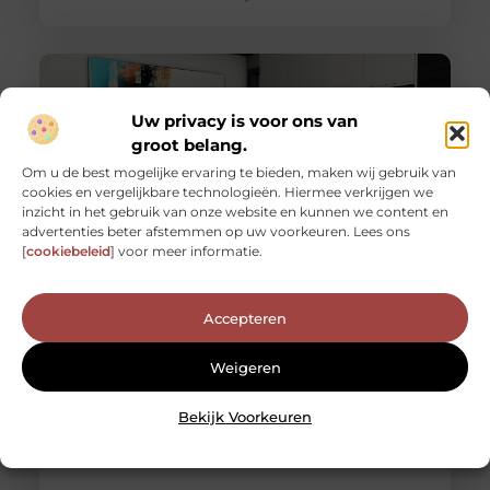
Uw privacy is voor ons van
groot belang.
Om u de best mogelijke ervaring te bieden, maken wij gebruik van
cookies en vergelijkbare technologieën. Hiermee verkrijgen we
inzicht in het gebruik van onze website en kunnen we content en
advertenties beter afstemmen op uw voorkeuren. Lees ons
[
cookiebeleid
] voor meer informatie.
Ontdek de Essentiële Rol van Notaris Hoogeveen in
Jouw Leven en Bedrijf
Accepteren
Welkom bij een uitgebreid overzicht van Notaris
Hoogeveen, jouw betrouwbare partner in alle juridische
Weigeren
zaken. Of je nu een lokale
Bekijk Voorkeuren