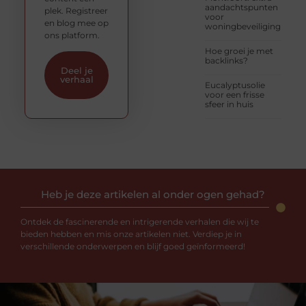
aandachtspunten
plek. Registreer
voor
en blog mee op
woningbeveiliging
ons platform.
Hoe groei je met
backlinks?
Deel je
verhaal
Eucalyptusolie
voor een frisse
sfeer in huis
Heb je deze artikelen al onder ogen gehad?
Ontdek de fascinerende en intrigerende verhalen die wij te
bieden hebben en mis onze artikelen niet. Verdiep je in
verschillende onderwerpen en blijf goed geïnformeerd!