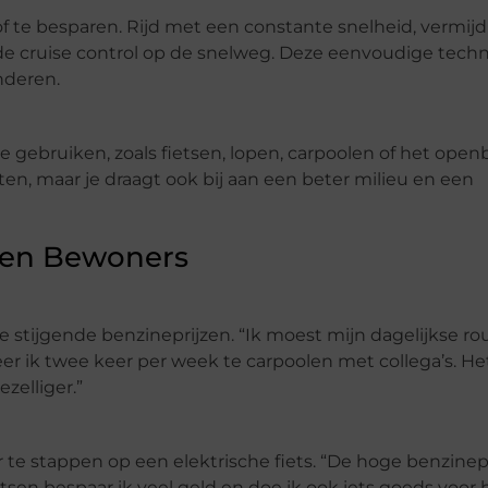
f te besparen. Rijd met een constante snelheid, vermijd
de cruise control op de snelweg. Deze eenvoudige tech
nderen.
gebruiken, zoals fietsen, lopen, carpoolen of het open
ten, maar je draagt ook bij aan een beter milieu en een
een Bewoners
de stijgende benzineprijzen. “Ik moest mijn dagelijkse ro
 ik twee keer per week te carpoolen met collega’s. He
zelliger.”
 te stappen op een elektrische fiets. “De hoge benzinep
etsen bespaar ik veel geld en doe ik ook iets goeds voor 