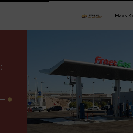
Maak K
: