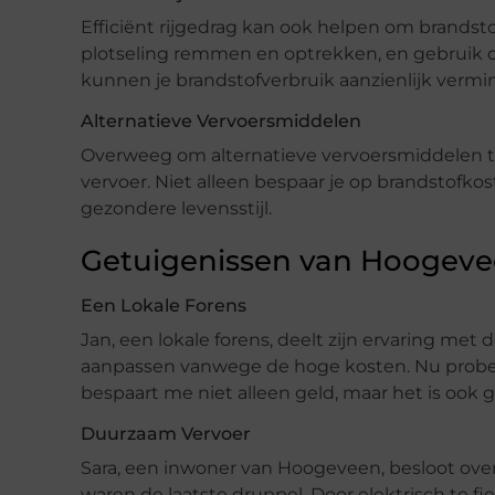
Efficiënt rijgedrag kan ook helpen om brandsto
plotseling remmen en optrekken, en gebruik 
kunnen je brandstofverbruik aanzienlijk vermi
Alternatieve Vervoersmiddelen
Overweeg om alternatieve vervoersmiddelen te 
vervoer. Niet alleen bespaar je op brandstofkos
gezondere levensstijl.
Getuigenissen van Hoogev
Een Lokale Forens
Jan, een lokale forens, deelt zijn ervaring met 
aanpassen vanwege de hoge kosten. Nu probeer
bespaart me niet alleen geld, maar het is ook ge
Duurzaam Vervoer
Sara, een inwoner van Hoogeveen, besloot over
waren de laatste druppel. Door elektrisch te fi