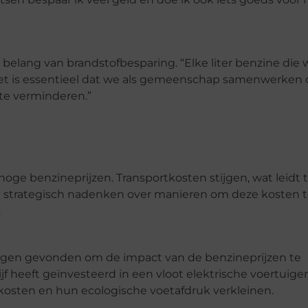
et belang van brandstofbesparing. “Elke liter benzine die
 Het is essentieel dat we als gemeenschap samenwerken
 te verminderen.”
oge benzineprijzen. Transportkosten stijgen, wat leidt 
n strategisch nadenken over manieren om deze kosten 
.
ngen gevonden om de impact van de benzineprijzen te
jf heeft geïnvesteerd in een vloot elektrische voertuige
kosten en hun ecologische voetafdruk verkleinen.