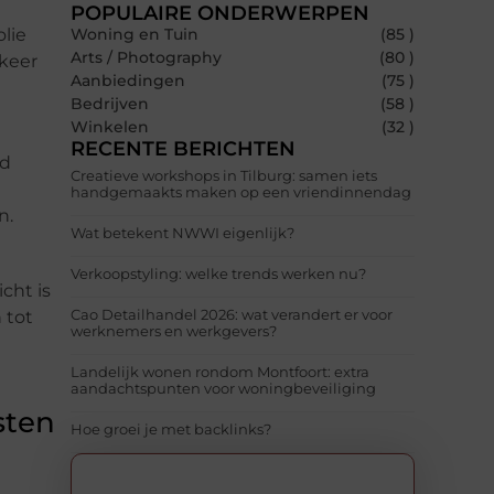
POPULAIRE ONDERWERPEN
olie
Woning en Tuin
(85 )
Arts / Photography
(80 )
 keer
Aanbiedingen
(75 )
Bedrijven
(58 )
Winkelen
(32 )
RECENTE BERICHTEN
nd
Creatieve workshops in Tilburg: samen iets
handgemaakts maken op een vriendinnendag
n.
Wat betekent NWWI eigenlijk?
Verkoopstyling: welke trends werken nu?
cht is
Cao Detailhandel 2026: wat verandert er voor
 tot
werknemers en werkgevers?
Landelijk wonen rondom Montfoort: extra
aandachtspunten voor woningbeveiliging
sten
Hoe groei je met backlinks?