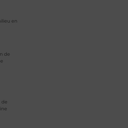
ilieu en
an de
te
t de
eine