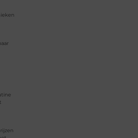
nieken
baar
utine
t
rijzen
het