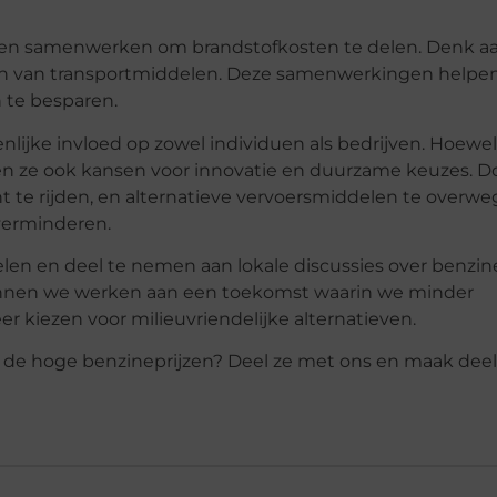
rijven samenwerken om brandstofkosten te delen. Denk a
len van transportmiddelen. Deze samenwerkingen helpen
n te besparen.
nlijke invloed op zowel individuen als bedrijven. Hoewe
en ze ook kansen voor innovatie en duurzame keuzes. D
ënt te rijden, en alternatieve vervoersmiddelen te overwe
verminderen.
elen en deel te nemen aan lokale discussies over benzin
nnen we werken aan een toekomst waarin we minder
er kiezen voor milieuvriendelijke alternatieven.
et de hoge benzineprijzen? Deel ze met ons en maak deel