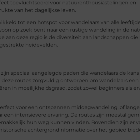
rfect toevluchtsoord voor natuurenthousiastelingen en
ukte van het dagelijkse leven.
keld tot een hotspot voor wandelaars van alle leeftijde
on op zoek bent naar een rustige wandeling in de nat
e aan deze regio is de diversiteit aan landschappen die 
gestrekte heidevelden.
s, zijn speciaal aangelegde paden die wandelaars de kan
 deze routes zorgvuldig ontworpen om wandelaars een 
iëren in moeilijkheidsgraad, zodat zowel beginners als e
perfect voor een ontspannen middagwandeling, of lange
r een intensievere ervaring. De routes zijn meestal ge
makkelijk hun weg kunnen vinden. Bovendien zijn er v
historische achtergrondinformatie over het gebied bied