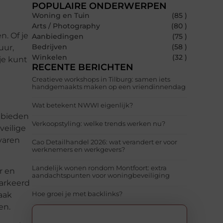
POPULAIRE ONDERWERPEN
Woning en Tuin
(85 )
Arts / Photography
(80 )
n. Of je
Aanbiedingen
(75 )
Bedrijven
(58 )
uur,
Winkelen
(32 )
je kunt
RECENTE BERICHTEN
Creatieve workshops in Tilburg: samen iets
handgemaakts maken op een vriendinnendag
Wat betekent NWWI eigenlijk?
s bieden
Verkoopstyling: welke trends werken nu?
veilige
rvaren
Cao Detailhandel 2026: wat verandert er voor
werknemers en werkgevers?
Landelijk wonen rondom Montfoort: extra
r en
aandachtspunten voor woningbeveiliging
markeerd
Hoe groei je met backlinks?
aak
en.