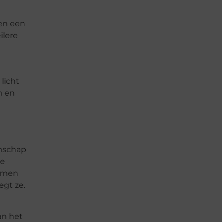
 en een
ilere
licht
n en
enschap
de
Samen
egt ze.
an het