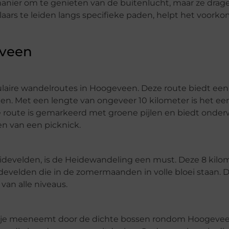
manier om te genieten van de buitenlucht, maar ze drag
aars te leiden langs specifieke paden, helpt het voork
eveen
laire wandelroutes in Hoogeveen. Deze route biedt een
en. Met een lengte van ongeveer 10 kilometer is het ee
 route is gemarkeerd met groene pijlen en biedt onde
en van een picknick.
idevelden, is de Heidewandeling een must. Deze 8 kilo
idevelden die in de zomermaanden in volle bloei staan. 
 van alle niveaus.
die je meeneemt door de dichte bossen rondom Hoogeve