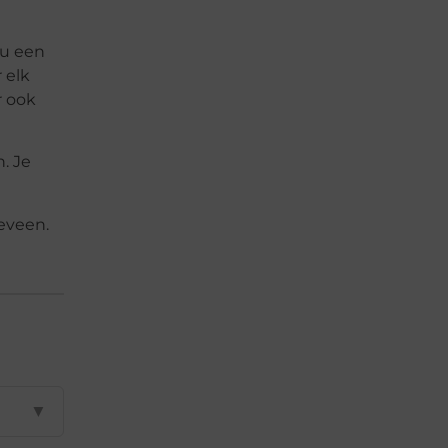
nu een
 elk
r ook
. Je
eveen.
▼