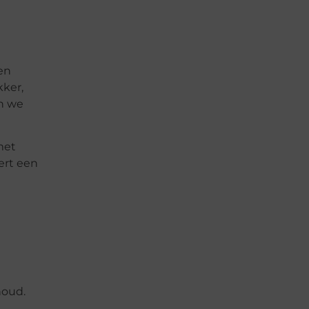
en
kker,
en we
met
ert een
houd.