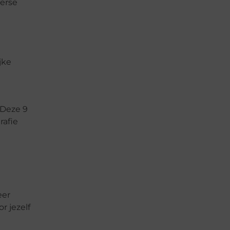
verse
jke
 Deze 9
rafie
eer
r jezelf