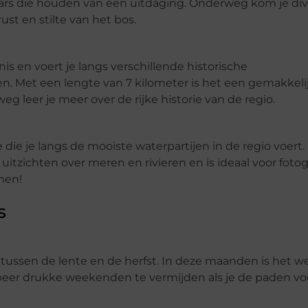
laars die houden van een uitdaging. Onderweg kom je di
st en stilte van het bos.
 en voert je langs verschillende historische
 Met een lengte van 7 kilometer is het een gemakkeli
g leer je meer over de rijke historie van de regio.
die je langs de mooiste waterpartijen in de regio voert.
zichten over meren en rivieren en is ideaal voor fotog
men!
s
tussen de lente en de herfst. In deze maanden is het w
eer drukke weekenden te vermijden als je de paden voo