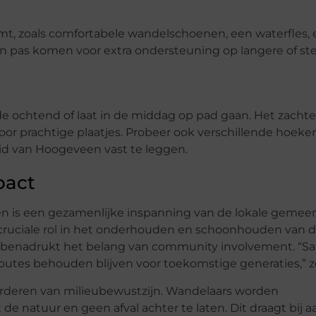
emt, zoals comfortabele wandelschoenen, een waterfles,
n pas komen voor extra ondersteuning op langere of ste
 de ochtend of laat in de middag op pad gaan. Het zachte 
r prachtige plaatjes. Probeer ook verschillende hoeke
id van Hoogeveen vast te leggen.
pact
n is een gezamenlijke inspanning van de lokale geme
en cruciale rol in het onderhouden en schoonhouden van 
ist, benadrukt het belang van community involvement. “
utes behouden blijven voor toekomstige generaties,” z
vorderen van milieubewustzijn. Wandelaars worden
natuur en geen afval achter te laten. Dit draagt bij a