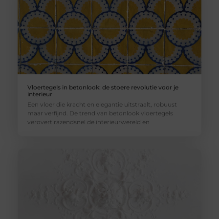
Vloertegels in betonlook: de stoere revolutie voor je
interieur
Een vloer die kracht en elegantie uitstraalt, robuust
maar verfijnd. De trend van betonlook vloertegels
verovert razendsnel de interieurwereld en