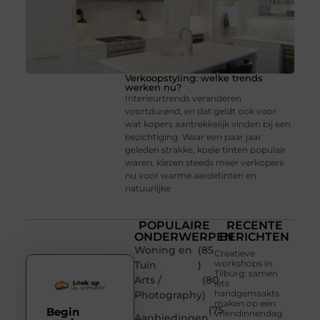
Verkoopstyling: welke trends
werken nu?
Interieurtrends veranderen
voortdurend, en dat geldt ook voor
wat kopers aantrekkelijk vinden bij een
bezichtiging. Waar een paar jaar
geleden strakke, koele tinten populair
waren, kiezen steeds meer verkopers
nu voor warme aardetinten en
natuurlijke
POPULAIRE
RECENTE
ONDERWERPEN
BERICHTEN
Woning en
(85
Creatieve
workshops in
Tuin
)
Tilburg: samen
Arts /
(80
iets
handgemaakts
Photography
)
maken op een
(75
Begin
vriendinnendag
Aanbiedingen