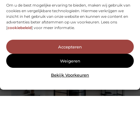
Om u de best mogelijke ervaring te bieden, maken wij gebruik van
cookies en vergelijkbare technologieën. Hiermee verkrijgen we
De tijdloze schoonheid van marmerlook tegels: een
inzicht in het gebruik van onze website en kunnen we content en
blikvanger in elk interieur
advertenties beter afstemmen op uw voorkeuren. Lees ons
Marmerlook tegels hebben de unieke kracht om elke
[
cookiebeleid
] voor meer informatie.
ruimte te transformeren tot een oase van luxe en
elegantie. Deze tegels
Accepteren
Weigeren
Bekijk Voorkeuren
Houten vloeren Amsterdam: een warme en natuurlijke
keuze voor uw thuis
Niets overtreft de warmte en uitstraling van een houten
vloer. Als u op zoek bent naar een nieuwe vloer en