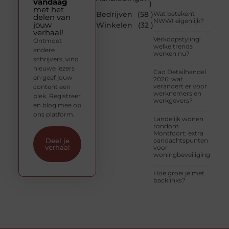
vandaag
)
met het
Bedrijven
(58 )
Wat betekent
delen van
NWWI eigenlijk?
jouw
Winkelen
(32 )
verhaal!
Verkoopstyling:
Ontmoet
welke trends
andere
werken nu?
schrijvers, vind
nieuwe lezers
Cao Detailhandel
en geef jouw
2026: wat
verandert er voor
content een
werknemers en
plek. Registreer
werkgevers?
en blog mee op
ons platform.
Landelijk wonen
rondom
Montfoort: extra
aandachtspunten
Deel je
verhaal
voor
woningbeveiliging
Hoe groei je met
backlinks?