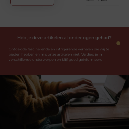
Heb je deze artikelen al onder ogen gehad?
Ontdek de fascinerende en intrigerende verhalen die wij te
bieden hebben en mis onze artikelen niet. Verdiep je in
verschillende onderwerpen en blijf goed geïnformeerd!