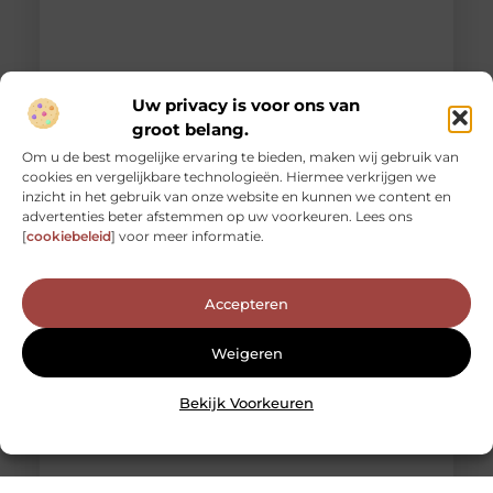
Uw privacy is voor ons van
groot belang.
Om u de best mogelijke ervaring te bieden, maken wij gebruik van
cookies en vergelijkbare technologieën. Hiermee verkrijgen we
De tijdloze schoonheid van marmerlook tegels: een
inzicht in het gebruik van onze website en kunnen we content en
blikvanger in elk interieur
advertenties beter afstemmen op uw voorkeuren. Lees ons
Marmerlook tegels hebben de unieke kracht om elke
[
cookiebeleid
] voor meer informatie.
ruimte te transformeren tot een oase van luxe en
elegantie. Deze tegels
Accepteren
Weigeren
Bekijk Voorkeuren