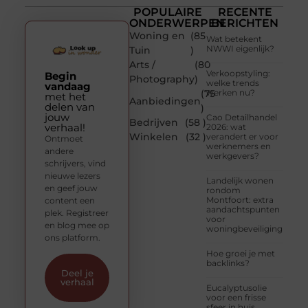
POPULAIRE
RECENTE
ONDERWERPEN
BERICHTEN
Woning en
(85
Wat betekent
NWWI eigenlijk?
Tuin
)
Arts /
(80
Verkoopstyling:
Begin
Photography
)
welke trends
vandaag
(75
werken nu?
met het
Aanbiedingen
delen van
)
jouw
Cao Detailhandel
Bedrijven
(58 )
verhaal!
2026: wat
Winkelen
(32 )
verandert er voor
Ontmoet
werknemers en
andere
werkgevers?
schrijvers, vind
nieuwe lezers
Landelijk wonen
en geef jouw
rondom
Montfoort: extra
content een
aandachtspunten
plek. Registreer
voor
en blog mee op
woningbeveiliging
ons platform.
Hoe groei je met
backlinks?
Deel je
verhaal
Eucalyptusolie
voor een frisse
sfeer in huis