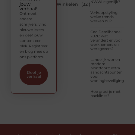
NWWI eigenlijk?
jouw
Winkelen
(32 )
verhaal!
Verkoopstyling:
Ontmoet
welke trends
andere
werken nu?
schrijvers, vind
nieuwe lezers
Cao Detailhandel
en geef jouw
2026: wat
verandert er voor
content een
werknemers en
plek. Registreer
werkgevers?
en blog mee op
ons platform.
Landelijk wonen
rondom
Montfoort: extra
aandachtspunten
Deel je
verhaal
voor
woningbeveiliging
Hoe groei je met
backlinks?