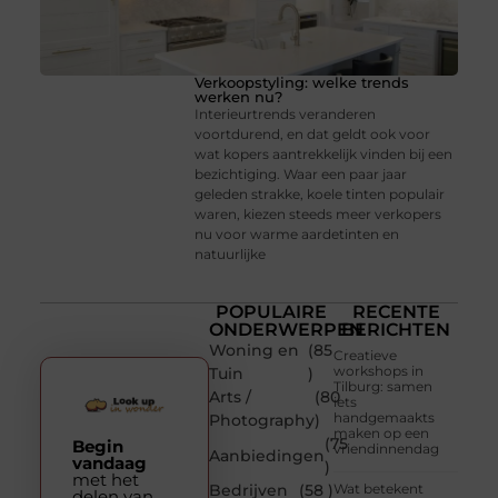
Verkoopstyling: welke trends
werken nu?
Interieurtrends veranderen
voortdurend, en dat geldt ook voor
wat kopers aantrekkelijk vinden bij een
bezichtiging. Waar een paar jaar
geleden strakke, koele tinten populair
waren, kiezen steeds meer verkopers
nu voor warme aardetinten en
natuurlijke
POPULAIRE
RECENTE
ONDERWERPEN
BERICHTEN
Woning en
(85
Creatieve
workshops in
Tuin
)
Tilburg: samen
Arts /
(80
iets
handgemaakts
Photography
)
maken op een
(75
Begin
vriendinnendag
Aanbiedingen
vandaag
)
met het
Bedrijven
(58 )
Wat betekent
delen van