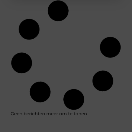
Houten vloer isoleren: een slimme en
budgetvriendelijke aanpak
Het isoleren van een houten vloer kan aanzienlijke
voordelen opleveren, zoals lagere energiekosten en een
verhoogd wooncomfort. Of je nu