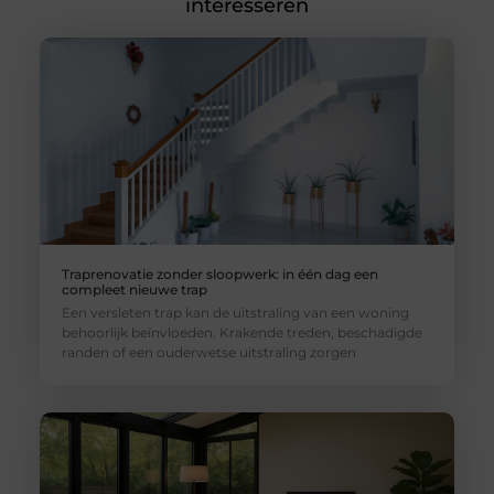
interesseren
Traprenovatie zonder sloopwerk: in één dag een
compleet nieuwe trap
Een versleten trap kan de uitstraling van een woning
behoorlijk beïnvloeden. Krakende treden, beschadigde
randen of een ouderwetse uitstraling zorgen