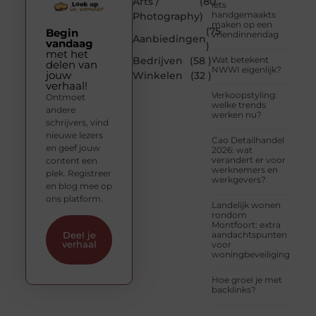
Arts /
(80
iets
handgemaakts
Photography
)
maken op een
(75
Begin
vriendinnendag
Aanbiedingen
vandaag
)
met het
Bedrijven
(58 )
Wat betekent
delen van
NWWI eigenlijk?
jouw
Winkelen
(32 )
verhaal!
Verkoopstyling:
Ontmoet
welke trends
andere
werken nu?
schrijvers, vind
nieuwe lezers
Cao Detailhandel
en geef jouw
2026: wat
verandert er voor
content een
werknemers en
plek. Registreer
werkgevers?
en blog mee op
ons platform.
Landelijk wonen
rondom
Montfoort: extra
aandachtspunten
Deel je
verhaal
voor
woningbeveiliging
Hoe groei je met
backlinks?