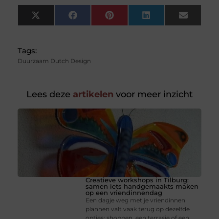
X
Facebook
Pinterest
LinkedIn
Email
(Twitter)
Tags:
Duurzaam Dutch Design
Lees deze
artikelen
voor meer inzicht
Creatieve workshops in Tilburg:
samen iets handgemaakts maken
op een vriendinnendag
Een dagje weg met je vriendinnen
plannen valt vaak terug op dezelfde
opties: shoppen, een terrasje of een