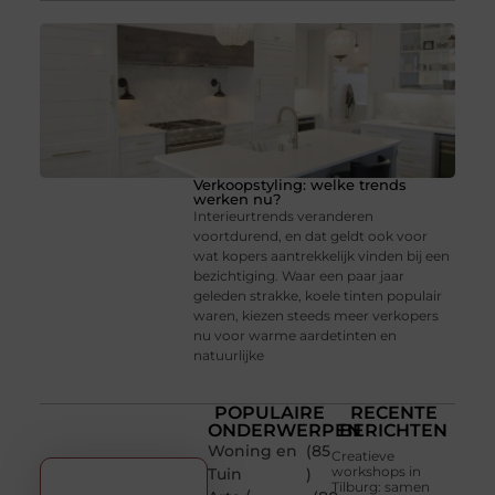
Verkoopstyling: welke trends
werken nu?
Interieurtrends veranderen
voortdurend, en dat geldt ook voor
wat kopers aantrekkelijk vinden bij een
bezichtiging. Waar een paar jaar
geleden strakke, koele tinten populair
waren, kiezen steeds meer verkopers
nu voor warme aardetinten en
natuurlijke
POPULAIRE
RECENTE
ONDERWERPEN
BERICHTEN
Woning en
(85
Creatieve
workshops in
Tuin
)
Tilburg: samen