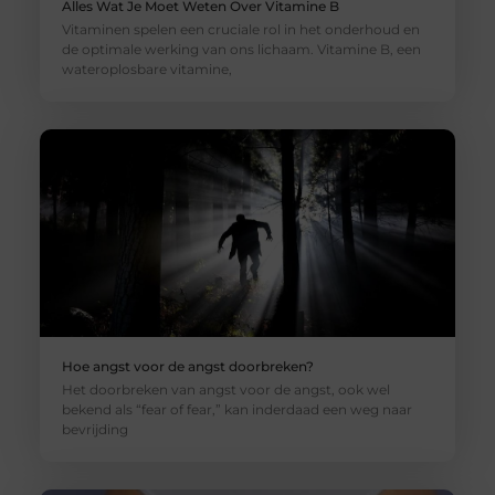
Alles Wat Je Moet Weten Over Vitamine B
Vitaminen spelen een cruciale rol in het onderhoud en
de optimale werking van ons lichaam. Vitamine B, een
wateroplosbare vitamine,
Hoe angst voor de angst doorbreken?
Het doorbreken van angst voor de angst, ook wel
bekend als “fear of fear,” kan inderdaad een weg naar
bevrijding