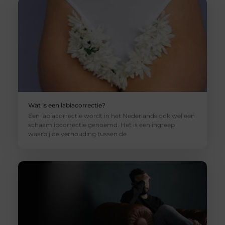
Wat is een labiacorrectie?
Een labiacorrectie wordt in het Nederlands ook wel een
schaamlipcorrectie genoemd. Het is een ingreep
waarbij de verhouding tussen de