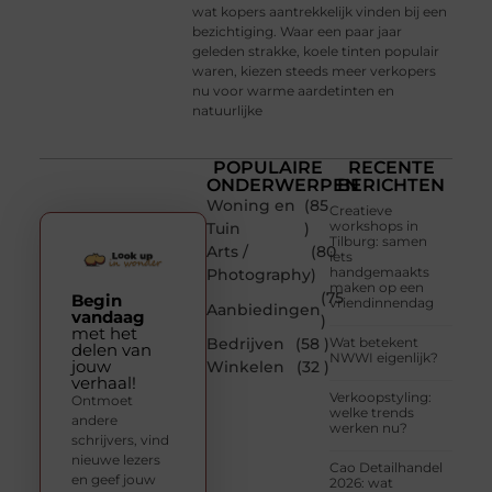
wat kopers aantrekkelijk vinden bij een
bezichtiging. Waar een paar jaar
geleden strakke, koele tinten populair
waren, kiezen steeds meer verkopers
nu voor warme aardetinten en
natuurlijke
POPULAIRE
RECENTE
ONDERWERPEN
BERICHTEN
Woning en
(85
Creatieve
workshops in
Tuin
)
Tilburg: samen
Arts /
(80
iets
handgemaakts
Photography
)
maken op een
(75
Begin
vriendinnendag
Aanbiedingen
vandaag
)
met het
Bedrijven
(58 )
Wat betekent
delen van
NWWI eigenlijk?
jouw
Winkelen
(32 )
verhaal!
Verkoopstyling:
Ontmoet
welke trends
andere
werken nu?
schrijvers, vind
nieuwe lezers
Cao Detailhandel
en geef jouw
2026: wat