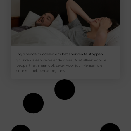
Ingrijpende middelen om het snurken te stoppen
Snurken is een vervelende kwaal. Niet alleen voor je
bedpartner, maar ook zeker voor jou. Mensen die
snurken hebben doorgaans