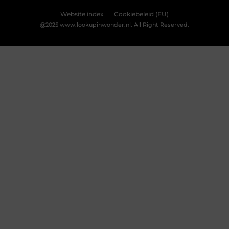
Website index
Cookiebeleid (EU)
@2025 www.lookupinwonder.nl. All Right Reserved.