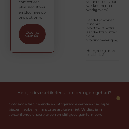
verandert er voor
content een
werknemers en
plek. Registreer
werkgevers?
en blog mee op
ons platform.
Landelijk wonen
rondom
Montfoort: extra
aandachtspunten
Deel je
verhaal
voor
woningbeveiliging
Hoe groei je met
backlinks?
Heb je deze artikelen al onder ogen gehad?
Ontdek de fascinerende en intrigerende verhalen die wij te
bieden hebben en mis onze artikelen niet. Verdiep je in
verschillende onderwerpen en blijf goed geïnformeerd!