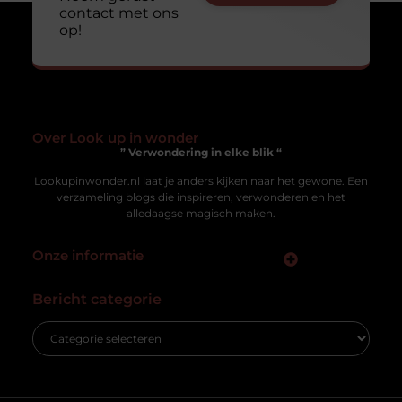
contact met ons
op!
Over Look up in wonder
” Verwondering in elke blik “
Lookupinwonder.nl laat je anders kijken naar het gewone. Een
verzameling blogs die inspireren, verwonderen en het
alledaagse magisch maken.
Onze informatie
Kwaliteit Backlinks Kopen: Hoe Zorg Jij Dat Het Werkt Zonder risico?
Geld verdienen met je website: zo zet jij jouw online platform om in inkomsten
Bericht categorie