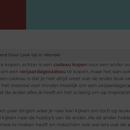
erd Door Look Up In Wonder
te kopen, echter is een
cadeau kopen
voor een ander s
jk om een
verjaardagscadeau
te kopen, maar het kan oo
een cadeau is dat je niet altijd weet wat de ander leuk vi
s het meestal veel minder moeilijk om een verjaardagsc
t de ander alles al heeft en het is lastig om op inspiratie
r een paar dingen waar je naar kan kijken om toch op leuk
 kijken naar de hobby’s van de ander. Als de ander hobb
rmee te maken heeft en misschien ook wel iets wat de 