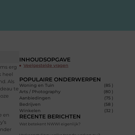
INHOUDSOPGAVE
Veelgestelde vragen
oms erg
k heel
POPULAIRE ONDERWERPEN
nd. Als
Woning en Tuin
(85 )
adeau te
Arts / Photography
(80 )
loze
Aanbiedingen
(75 )
Bedrijven
(58 )
Winkelen
(32 )
e en
RECENTE BERICHTEN
y’s
Wat betekent NWWI eigenlijk?
ander