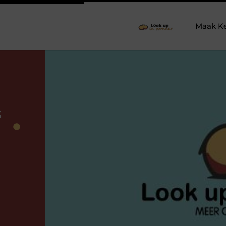
Maak K
s