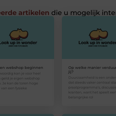
erde artikelen
die u mogelijk int
gen webshop beginnen
Op welke manier verduu
jij?
oordig kan je voor heel
Duurzaamheid is een onde
 geld je eigen webshop
dat steeds vaker centraal sta
n. Je kan de toren hoge
praatprogramma’s, discussi
 van een fysieke
kranten, want het speelt ee
belangrijke rol