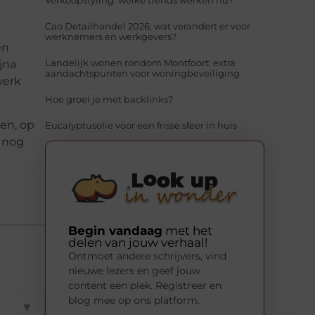
Verkoopstyling: welke trends werken nu?
Cao Detailhandel 2026: wat verandert er voor
werknemers en werkgevers?
en
Landelijk wonen rondom Montfoort: extra
jna
aandachtspunten voor woningbeveiliging
werk
Hoe groei je met backlinks?
ken, op
Eucalyptusolie voor een frisse sfeer in huis
d nog
Begin vandaag
met het
delen van jouw verhaal!
Ontmoet andere schrijvers, vind
nieuwe lezers en geef jouw
content een plek. Registreer en
blog mee op ons platform.
▼