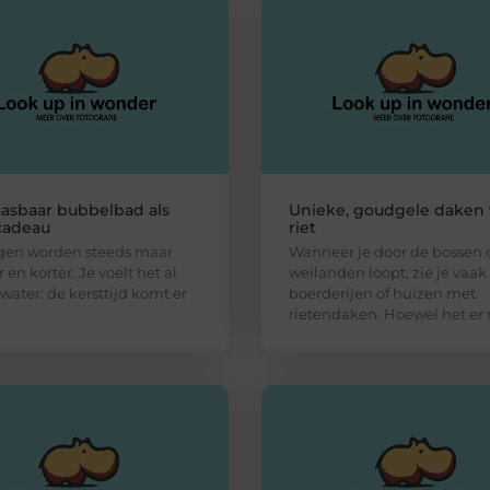
asbaar bubbelbad als
Unieke, goudgele daken
cadeau
riet
gen worden steeds maar
Wanneer je door de bossen 
en korter. Je voelt het al
weilanden loopt, zie je vaak
 water: de kersttijd komt er
boerderijen of huizen met
rietendaken. Hoewel het er