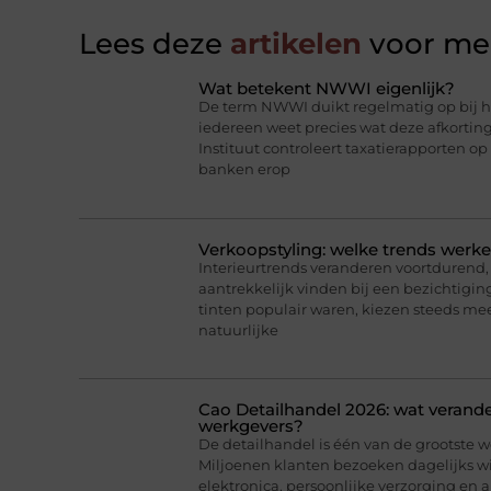
Lees deze
artikelen
voor mee
Wat betekent NWWI eigenlijk?
De term NWWI duikt regelmatig op bij he
iedereen weet precies wat deze afkorti
Instituut controleert taxatierapporten op
banken erop
Verkoopstyling: welke trends werk
Interieurtrends veranderen voortdurend, 
aantrekkelijk vinden bij een bezichtigin
tinten populair waren, kiezen steeds me
natuurlijke
Cao Detailhandel 2026: wat verand
werkgevers?
De detailhandel is één van de grootste 
Miljoenen klanten bezoeken dagelijks w
elektronica, persoonlijke verzorging en 