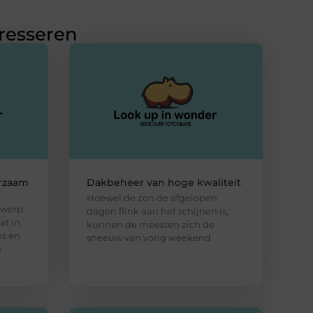
eresseren
rzaam
Dakbeheer van hoge kwaliteit
Hoewel de zon de afgelopen
rwerp
dagen flink aan het schijnen is,
at in
kunnen de meesten zich de
es en
sneeuw van vorig weekend
n