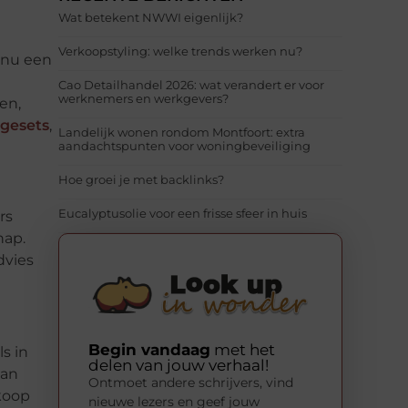
Wat betekent NWWI eigenlijk?
Verkoopstyling: welke trends werken nu?
e nu een
n
Cao Detailhandel 2026: wat verandert er voor
werknemers en werkgevers?
en,
gesets
,
Landelijk wonen rondom Montfoort: extra
aandachtspunten voor woningbeveiliging
Hoe groei je met backlinks?
Eucalyptusolie voor een frisse sfeer in huis
rs
hap.
dvies
Begin vandaag
met het
s in
delen van jouw verhaal!
van
Ontmoet andere schrijvers, vind
koop
nieuwe lezers en geef jouw