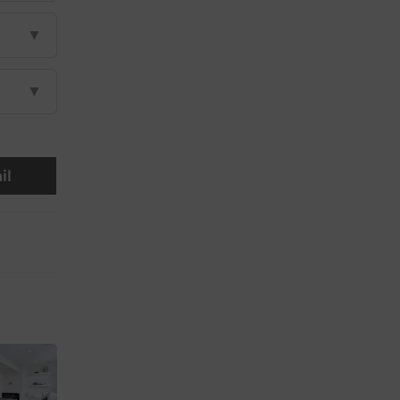
▼
▼
il