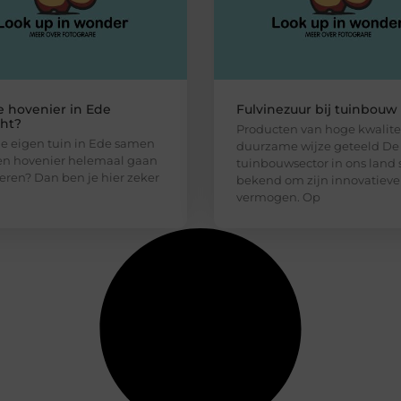
 hovenier in Ede
Fulvinezuur bij tuinbouw
ht?
Producten van hoge kwalitei
j je eigen tuin in Ede samen
duurzame wijze geteeld De
en hovenier helemaal gaan
tuinbouwsector in ons land 
ren? Dan ben je hier zeker
bekend om zijn innovatieve
vermogen. Op