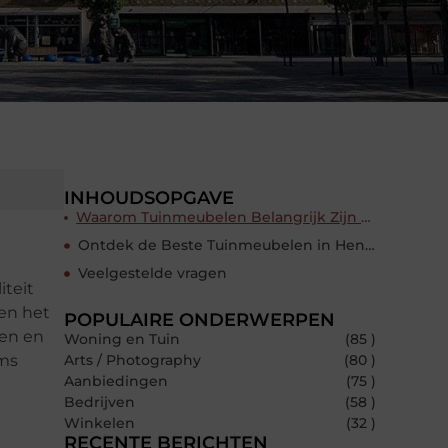
INHOUDSOPGAVE
Waarom Tuinmeubelen Belangrijk Zijn voor Je Buitenruimte
Ontdek de Beste Tuinmeubelen in Hengelo
Veelgestelde vragen
iteit
 en het
POPULAIRE ONDERWERPEN
ten en
Woning en Tuin
(85 )
oms
Arts / Photography
(80 )
Aanbiedingen
(75 )
Bedrijven
(58 )
Winkelen
(32 )
RECENTE BERICHTEN