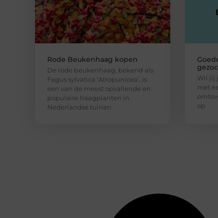
Rode Beukenhaag kopen
Goede
gezoc
De rode beukenhaag, bekend als
Wil ji
Fagus sylvatica ‘Atropunicea’, is
met e
een van de meest opvallende en
omtove
populaire haagplanten in
op
Nederlandse tuinen