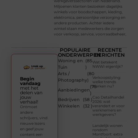
werkgeverssectoren van Nederland.
Miljoenen klanten bezoeken dagelijks
winkels voor boodschappen, kleding,
elektronica, persoonlijke verzorging en
andere producten. Achter iedere
winkel staan medewerkers die zorgen
voor verkoop, service, voorraadbeheer,
POPULAIRE
RECENTE
ONDERWERPEN
BERICHTEN
Woning en
(85
Wat betekent
NWWI eigenlijk?
Tuin
)
Arts /
(80
Verkoopstyling:
Begin
Photography
)
welke trends
vandaag
(75
werken nu?
met het
Aanbiedingen
delen van
)
jouw
Cao Detailhandel
Bedrijven
(58 )
verhaal!
2026: wat
Winkelen
(32 )
verandert er voor
Ontmoet
werknemers en
andere
werkgevers?
schrijvers, vind
nieuwe lezers
Landelijk wonen
en geef jouw
rondom
Montfoort: extra
content een