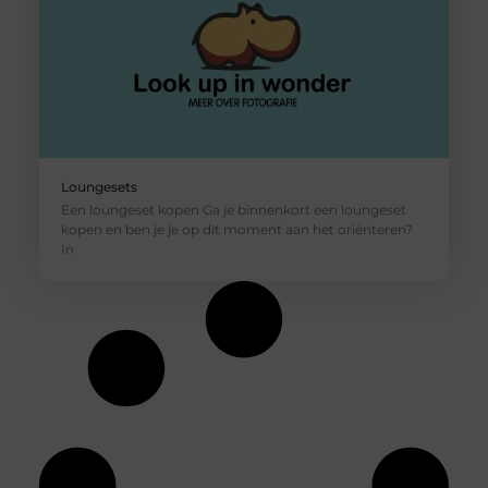
Loungesets
Een loungeset kopen Ga je binnenkort een loungeset
kopen en ben je je op dit moment aan het oriënteren?
In