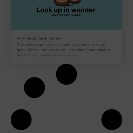
Fulvinezuur bij tuinbouw
Producten van hoge kwaliteit, op duurzame wijze
geteeld De tuinbouwsector in ons land staat bekend
om zijn innovatieve vermogen. Op