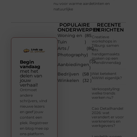
nu voor warme aardetinten en
natuurlijke
POPULAIRE
RECENTE
ONDERWERPEN
BERICHTEN
Woning en
(85
Creatieve
workshops in
Tuin
)
Tilburg: samen
Arts /
(80
iets
handgemaakts
Photography
)
maken op een
(75
Begin
vriendinnendag
Aanbiedingen
vandaag
)
met het
Bedrijven
(58 )
Wat betekent
delen van
NWWI eigenlijk?
jouw
Winkelen
(32 )
verhaal!
Verkoopstyling:
Ontmoet
welke trends
andere
werken nu?
schrijvers, vind
nieuwe lezers
Cao Detailhandel
en geef jouw
2026: wat
verandert er voor
content een
werknemers en
plek. Registreer
werkgevers?
en blog mee op
ons platform.
Landelijk wonen