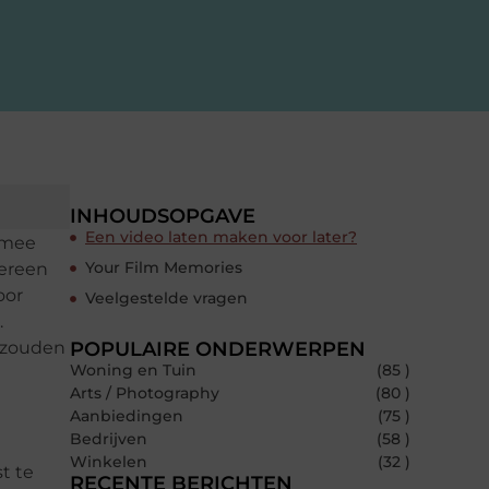
INHOUDSOPGAVE
Een video laten maken voor later?
ermee
Your Film Memories
dereen
oor
Veelgestelde vragen
.
d zouden
POPULAIRE ONDERWERPEN
Woning en Tuin
(85 )
Arts / Photography
(80 )
Aanbiedingen
(75 )
Bedrijven
(58 )
Winkelen
(32 )
t te
RECENTE BERICHTEN