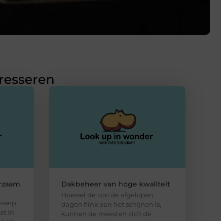
eresseren
rzaam
Dakbeheer van hoge kwaliteit
Hoewel de zon de afgelopen
rwerp
dagen flink aan het schijnen is,
at in
kunnen de meesten zich de