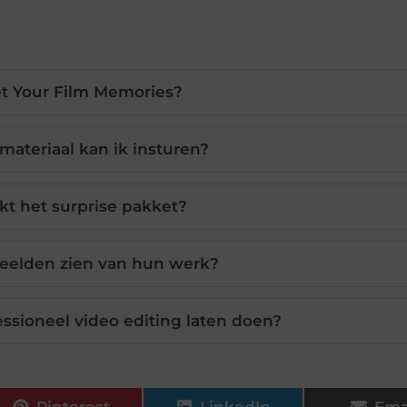
t Your Film Memories?
materiaal kan ik insturen?
t het surprise pakket?
beelden zien van hun werk?
ssioneel video editing laten doen?
Pinterest
LinkedIn
Ema