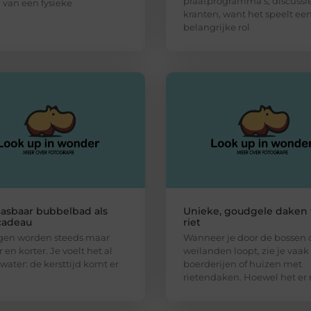
praatprogramma’s, discussi
 van een fysieke
kranten, want het speelt ee
belangrijke rol
asbaar bubbelbad als
Unieke, goudgele daken
cadeau
riet
gen worden steeds maar
Wanneer je door de bossen 
en korter. Je voelt het al
weilanden loopt, zie je vaak
 water: de kersttijd komt er
boerderijen of huizen met
rietendaken. Hoewel het er