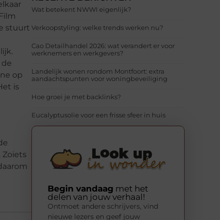
elkaar
Wat betekent NWWI eigenlijk?
Film
e stuurt
Verkoopstyling: welke trends werken nu?
Cao Detailhandel 2026: wat verandert er voor
ijk.
werknemers en werkgevers?
 de
Landelijk wonen rondom Montfoort: extra
ine op
aandachtspunten voor woningbeveiliging
et is
Hoe groei je met backlinks?
Eucalyptusolie voor een frisse sfeer in huis
de
 Zoiets
k daarom
Begin vandaag
met het
delen van jouw verhaal!
Ontmoet andere schrijvers, vind
nieuwe lezers en geef jouw