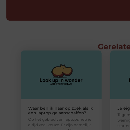
Gerelate
Waar ben ik naar op zoek als ik
Je ei
een laptop ga aanschaffen?
Tegenw
Op het gebied van laptops heb je
weinig
altijd veel keuze. Er zijn namelijk
starte