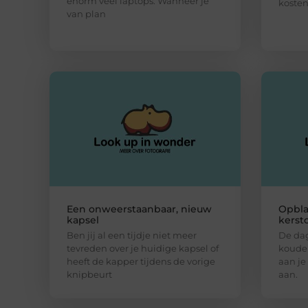
enorm veel laptops. Wanneer je
kosten
van plan
Een onweerstaanbaar, nieuw
Opbla
kapsel
kerst
Ben jij al een tijdje niet meer
De da
tevreden over je huidige kapsel of
kouder 
heeft de kapper tijdens de vorige
aan je
knipbeurt
aan.