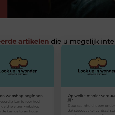
erde artikelen
die u mogelijk int
gen webshop beginnen
Op welke manier verduu
jij?
oordig kan je voor heel
Duurzaamheid is een onde
 geld je eigen webshop
dat steeds vaker centraal sta
n. Je kan de toren hoge