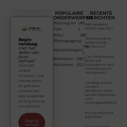
POPULAIRE
RECENTE
ONDERWERPEN
BERICHTEN
Woning en
(85
Wat betekent
NWWI eigenlijk?
Tuin
)
Arts /
(80
Verkoopstyling:
Begin
Photography
)
welke trends
vandaag
(75
werken nu?
met het
Aanbiedingen
delen van
)
jouw
Cao Detailhandel
Bedrijven
(58 )
verhaal!
2026: wat
Winkelen
(32 )
verandert er voor
Ontmoet
werknemers en
andere
werkgevers?
schrijvers, vind
nieuwe lezers
Landelijk wonen
en geef jouw
rondom
Montfoort: extra
content een
aandachtspunten
plek. Registreer
voor
en blog mee op
woningbeveiliging
ons platform.
Hoe groei je met
backlinks?
Deel je
verhaal
Eucalyptusolie