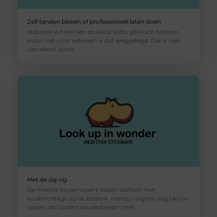
Zelf tanden bleken of professioneel laten doen
Iedereen wil wel een stralend witte glimlach hebben,
maar niet voor iedereen is dat weggelegd. Dat is heel
vervelend, want
Met de zig-rig
De meeste karpervissers vissen statisch met
loodmontage op de bodem. Hierop volgens nog tal van
vissers die bodemaas aanbieden met