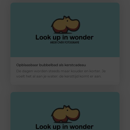
Opblaasbaar bubbelbad als kerstcadeau
De dagen worden steeds maar kouder en korter. Je
voelt het al aan je water: de kersttijd komt er aan.