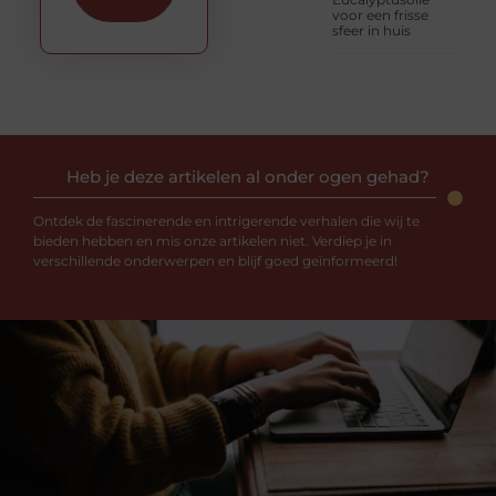
voor een frisse
sfeer in huis
Heb je deze artikelen al onder ogen gehad?
Ontdek de fascinerende en intrigerende verhalen die wij te
bieden hebben en mis onze artikelen niet. Verdiep je in
verschillende onderwerpen en blijf goed geïnformeerd!