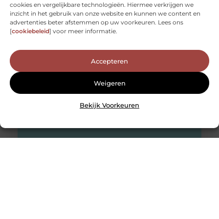
Tentamentraining voor juridische studies
cookies en vergelijkbare technologieën. Hiermee verkrijgen we
Persoonlijke en doelgerichte ondersteuning bij het
inzicht in het gebruik van onze website en kunnen we content en
studeren is in sommige gevallen zeer gewenst. Een
advertenties beter afstemmen op uw voorkeuren. Lees ons
studie aan het hoger onderwijs vereist
[
cookiebeleid
] voor meer informatie.
Accepteren
Weigeren
Bekijk Voorkeuren
Gadgets voor in de auto
Er wordt gemiddeld 13.000 kilometer gereden door de
Nederlandse automobilist per jaar. Dit blijkt uit de cijfers
van het Centraal