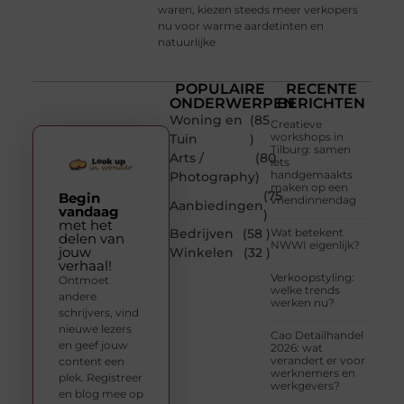
waren, kiezen steeds meer verkopers
nu voor warme aardetinten en
natuurlijke
POPULAIRE
RECENTE
ONDERWERPEN
BERICHTEN
Woning en
(85
Creatieve
workshops in
Tuin
)
Tilburg: samen
Arts /
(80
iets
handgemaakts
Photography
)
maken op een
(75
Begin
vriendinnendag
Aanbiedingen
vandaag
)
met het
Bedrijven
(58 )
Wat betekent
delen van
NWWI eigenlijk?
jouw
Winkelen
(32 )
verhaal!
Verkoopstyling:
Ontmoet
welke trends
andere
werken nu?
schrijvers, vind
nieuwe lezers
Cao Detailhandel
en geef jouw
2026: wat
verandert er voor
content een
werknemers en
plek. Registreer
werkgevers?
en blog mee op