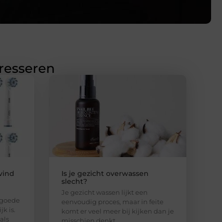
eresseren
vind
Is je gezicht overwassen
slecht?
Je gezicht wassen lijkt een
 goede
eenvoudig proces, maar in feite
k is.
komt er veel meer bij kijken dan je
als
misschien denkt.