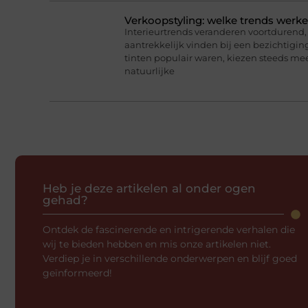
Verkoopstyling: welke trends werk
Interieurtrends veranderen voortdurend, 
aantrekkelijk vinden bij een bezichtigin
tinten populair waren, kiezen steeds me
natuurlijke
Heb je deze artikelen al onder ogen
gehad?
Ontdek de fascinerende en intrigerende verhalen die
wij te bieden hebben en mis onze artikelen niet.
Verdiep je in verschillende onderwerpen en blijf goed
geïnformeerd!