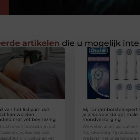
erde artikelen
die u mogelijk int
d van het lichaam dat
Bij Tandenborstelexpert 
est kan worden
je alles voor de optimale
deld met vet bevriezing
mondverzorging
 zich ervan bewust zijn dat
We weten allemaal dat een
nvasieve cryolipolyse, ook
mondverzorging noodzakelij
olsculpting, cryolipo en vet
We leren het onze kinderen 