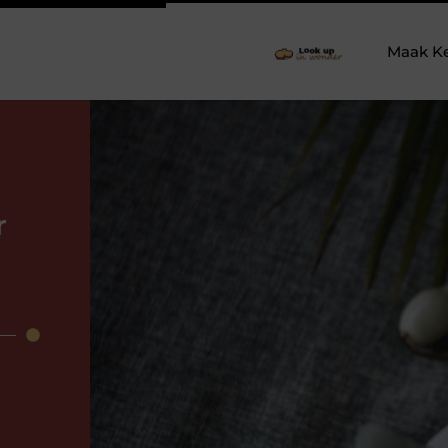
Maak K
r