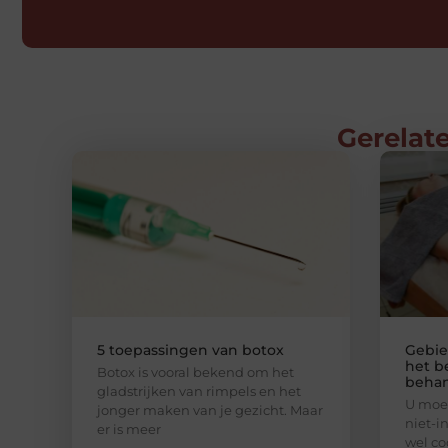
Gerelate
5 toepassingen van botox
Gebie
het b
Botox is vooral bekend om het
behan
gladstrijken van rimpels en het
U moet
jonger maken van je gezicht. Maar
niet-i
er is meer
wel co