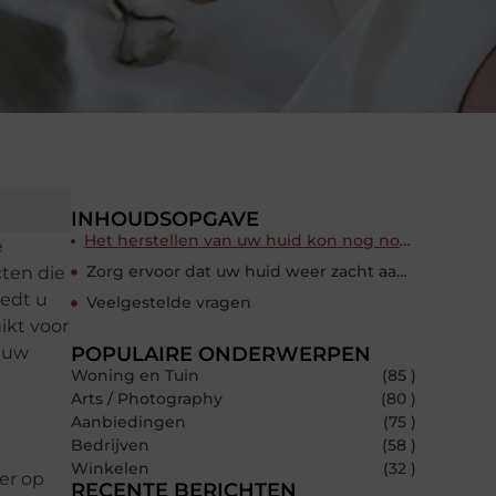
INHOUDSOPGAVE
Het herstellen van uw huid kon nog nooit zo eenvoudig
e
Zorg ervoor dat uw huid weer zacht aanvoelt
cten die
iedt u
Veelgestelde vragen
ikt voor
l uw
POPULAIRE ONDERWERPEN
Woning en Tuin
(85 )
Arts / Photography
(80 )
Aanbiedingen
(75 )
Bedrijven
(58 )
Winkelen
(32 )
eer op
RECENTE BERICHTEN