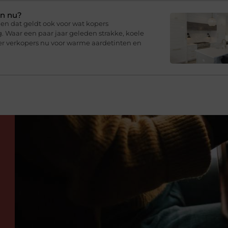
en nu?
en dat geldt ook voor wat kopers
g. Waar een paar jaar geleden strakke, koele
er verkopers nu voor warme aardetinten en