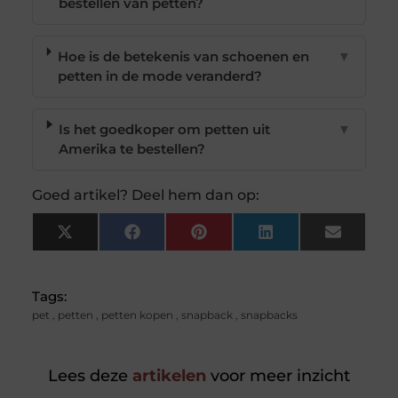
bestellen van petten?
Hoe is de betekenis van schoenen en
▼
petten in de mode veranderd?
Is het goedkoper om petten uit
▼
Amerika te bestellen?
Goed artikel? Deel hem dan op:
X
Facebook
Pinterest
LinkedIn
Email
(Twitter)
Tags:
pet
,
petten
,
petten kopen
,
snapback
,
snapbacks
Lees deze
artikelen
voor meer inzicht