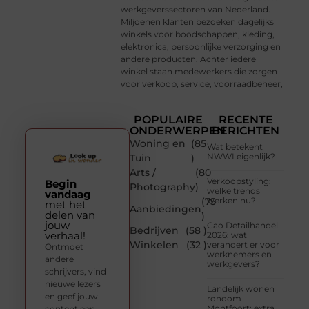
werkgeverssectoren van Nederland.
Miljoenen klanten bezoeken dagelijks
winkels voor boodschappen, kleding,
elektronica, persoonlijke verzorging en
andere producten. Achter iedere
winkel staan medewerkers die zorgen
voor verkoop, service, voorraadbeheer,
POPULAIRE
RECENTE
ONDERWERPEN
BERICHTEN
Woning en
(85
Wat betekent
NWWI eigenlijk?
Tuin
)
Arts /
(80
Verkoopstyling:
Begin
Photography
)
welke trends
vandaag
(75
werken nu?
met het
Aanbiedingen
delen van
)
jouw
Cao Detailhandel
Bedrijven
(58 )
verhaal!
2026: wat
Winkelen
(32 )
verandert er voor
Ontmoet
werknemers en
andere
werkgevers?
schrijvers, vind
nieuwe lezers
Landelijk wonen
en geef jouw
rondom
Montfoort: extra
content een