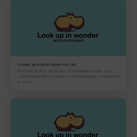
Unieke, goudgele daken van riet
Wanneer je door de bossen of weilanden loopt, zie je
vaak boerderijen of huizen met rietendaken. Hoewel het
er mooi