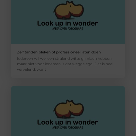
Zelf tanden bleken of professioneel laten doen
Iedereen wil wel een stralend witte glimlach hebben,
maar niet voor iedereen is dat weggelegd. Dat is heel
vervelend, want