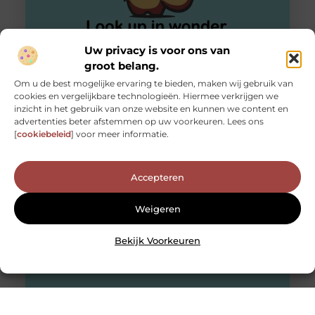
Uw privacy is voor ons van
groot belang.
Om u de best mogelijke ervaring te bieden, maken wij gebruik van
Tentamentraining voor juridische studies
cookies en vergelijkbare technologieën. Hiermee verkrijgen we
Persoonlijke en doelgerichte ondersteuning bij het
inzicht in het gebruik van onze website en kunnen we content en
studeren is in sommige gevallen zeer gewenst. Een
advertenties beter afstemmen op uw voorkeuren. Lees ons
studie aan het hoger onderwijs vereist
[
cookiebeleid
] voor meer informatie.
Accepteren
Weigeren
Bekijk Voorkeuren