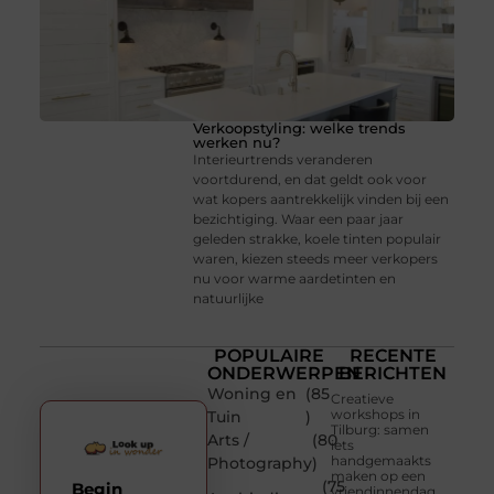
Verkoopstyling: welke trends
werken nu?
Interieurtrends veranderen
voortdurend, en dat geldt ook voor
wat kopers aantrekkelijk vinden bij een
bezichtiging. Waar een paar jaar
geleden strakke, koele tinten populair
waren, kiezen steeds meer verkopers
nu voor warme aardetinten en
natuurlijke
POPULAIRE
RECENTE
ONDERWERPEN
BERICHTEN
Woning en
(85
Creatieve
workshops in
Tuin
)
Tilburg: samen
Arts /
(80
iets
handgemaakts
Photography
)
maken op een
(75
Begin
vriendinnendag