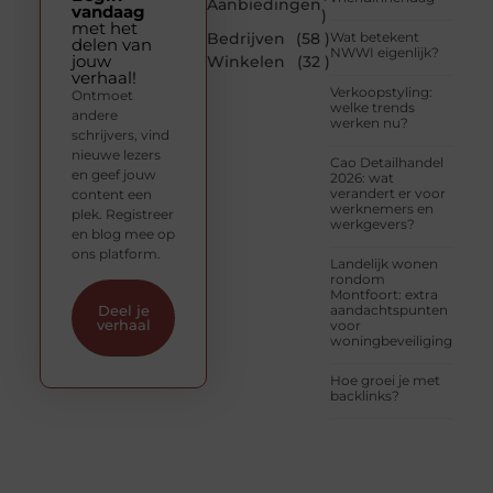
Aanbiedingen
vandaag
)
met het
Bedrijven
(58 )
Wat betekent
delen van
NWWI eigenlijk?
jouw
Winkelen
(32 )
verhaal!
Verkoopstyling:
Ontmoet
welke trends
andere
werken nu?
schrijvers, vind
nieuwe lezers
Cao Detailhandel
en geef jouw
2026: wat
verandert er voor
content een
werknemers en
plek. Registreer
werkgevers?
en blog mee op
ons platform.
Landelijk wonen
rondom
Montfoort: extra
aandachtspunten
Deel je
verhaal
voor
woningbeveiliging
Hoe groei je met
backlinks?