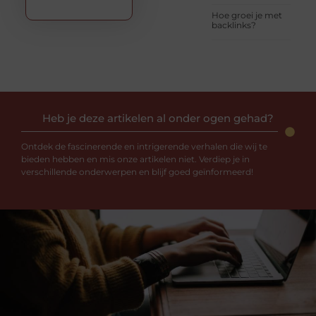
Hoe groei je met
backlinks?
Heb je deze artikelen al onder ogen gehad?
Ontdek de fascinerende en intrigerende verhalen die wij te
bieden hebben en mis onze artikelen niet. Verdiep je in
verschillende onderwerpen en blijf goed geïnformeerd!