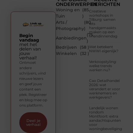
ONDERWERPEN
BERICHTEN
Woning en
(85
Creatieve
workshops in
Tuin
)
Tilburg: samen
Arts /
(80
iets
handgemaakts
Photography
)
maken op een
(75
Begin
vriendinnendag
Aanbiedingen
vandaag
)
met het
Bedrijven
(58 )
Wat betekent
delen van
NWWI eigenlijk?
jouw
Winkelen
(32 )
verhaal!
Verkoopstyling:
Ontmoet
welke trends
andere
werken nu?
schrijvers, vind
nieuwe lezers
Cao Detailhandel
en geef jouw
2026: wat
verandert er voor
content een
werknemers en
plek. Registreer
werkgevers?
en blog mee op
ons platform.
Landelijk wonen
rondom
Montfoort: extra
aandachtspunten
Deel je
verhaal
voor
woningbeveiliging