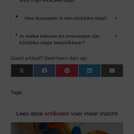
voor mijn kickbike step?
Hoe duurzaam is een kickbike step?
▼
In welke kleuren en ontwerpen zijn
▼
kickbike steps beschikbaar?
Goed artikel? Deel hem dan op:
X
Facebook
Pinterest
LinkedIn
Email
(Twitter)
Tags:
Lees deze
artikelen
voor meer inzicht