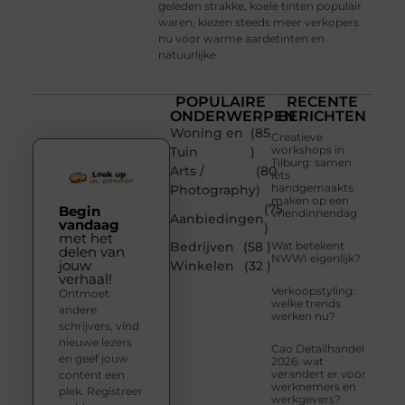
geleden strakke, koele tinten populair
waren, kiezen steeds meer verkopers
nu voor warme aardetinten en
natuurlijke
POPULAIRE
RECENTE
ONDERWERPEN
BERICHTEN
Woning en
(85
Creatieve
workshops in
Tuin
)
Tilburg: samen
Arts /
(80
iets
handgemaakts
Photography
)
maken op een
(75
Begin
vriendinnendag
Aanbiedingen
vandaag
)
met het
Bedrijven
(58 )
Wat betekent
delen van
NWWI eigenlijk?
jouw
Winkelen
(32 )
verhaal!
Verkoopstyling:
Ontmoet
welke trends
andere
werken nu?
schrijvers, vind
nieuwe lezers
Cao Detailhandel
en geef jouw
2026: wat
verandert er voor
content een
werknemers en
plek. Registreer
werkgevers?