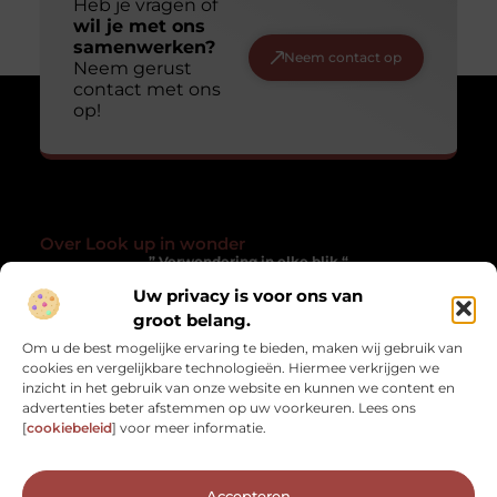
Heb je vragen of
wil je met ons
samenwerken?
Neem contact op
Neem gerust
contact met ons
op!
Over Look up in wonder
” Verwondering in elke blik “
Uw privacy is voor ons van
Lookupinwonder.nl laat je anders kijken naar het gewone. Een
groot belang.
verzameling blogs die inspireren, verwonderen en het
alledaagse magisch maken.
Om u de best mogelijke ervaring te bieden, maken wij gebruik van
cookies en vergelijkbare technologieën. Hiermee verkrijgen we
Onze informatie
inzicht in het gebruik van onze website en kunnen we content en
advertenties beter afstemmen op uw voorkeuren. Lees ons
Kwaliteit Backlinks Kopen: Hoe Zorg Jij Dat Het Werkt Zonder risico?
Geld verdienen met je website: zo zet jij jouw online platform om in inkomsten
[
cookiebeleid
] voor meer informatie.
Bericht categorie
Accepteren