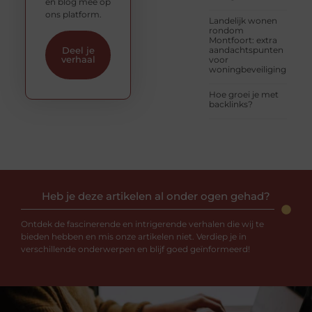
en blog mee op
ons platform.
Landelijk wonen
rondom
Montfoort: extra
aandachtspunten
Deel je
verhaal
voor
woningbeveiliging
Hoe groei je met
backlinks?
Heb je deze artikelen al onder ogen gehad?
Ontdek de fascinerende en intrigerende verhalen die wij te
bieden hebben en mis onze artikelen niet. Verdiep je in
verschillende onderwerpen en blijf goed geïnformeerd!