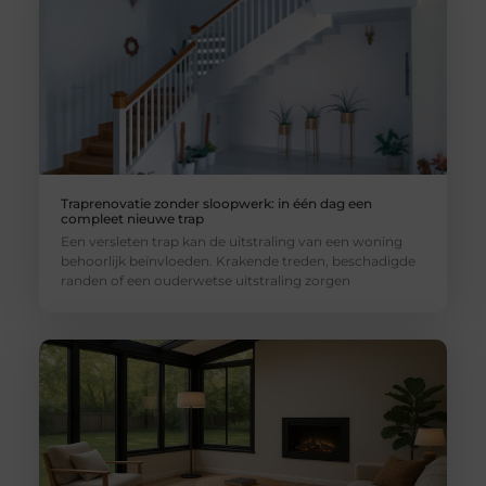
Traprenovatie zonder sloopwerk: in één dag een
compleet nieuwe trap
Een versleten trap kan de uitstraling van een woning
behoorlijk beïnvloeden. Krakende treden, beschadigde
randen of een ouderwetse uitstraling zorgen