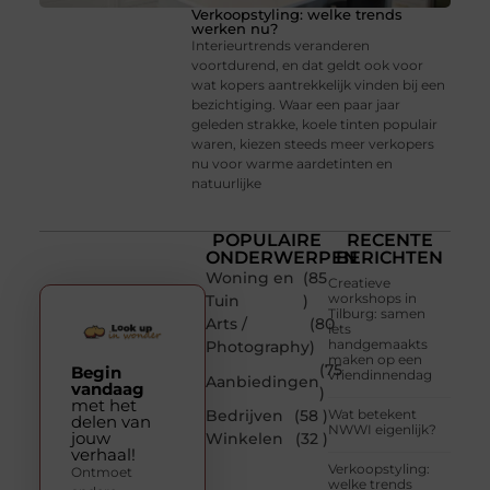
Verkoopstyling: welke trends
werken nu?
Interieurtrends veranderen
voortdurend, en dat geldt ook voor
wat kopers aantrekkelijk vinden bij een
bezichtiging. Waar een paar jaar
geleden strakke, koele tinten populair
waren, kiezen steeds meer verkopers
nu voor warme aardetinten en
natuurlijke
POPULAIRE
RECENTE
ONDERWERPEN
BERICHTEN
Woning en
(85
Creatieve
workshops in
Tuin
)
Tilburg: samen
Arts /
(80
iets
handgemaakts
Photography
)
maken op een
(75
Begin
vriendinnendag
Aanbiedingen
vandaag
)
met het
Bedrijven
(58 )
Wat betekent
delen van
NWWI eigenlijk?
jouw
Winkelen
(32 )
verhaal!
Verkoopstyling:
Ontmoet
welke trends