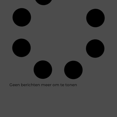
Houten vloer isoleren: een slimme en
budgetvriendelijke aanpak
Het isoleren van een houten vloer kan aanzienlijke
voordelen opleveren, zoals lagere energiekosten en een
verhoogd wooncomfort. Of je nu