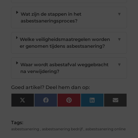
Wat zijn de stappen in het
▼
asbestsaneringsproces?
Welke veiligheidsmaatregelen worden
▼
er genomen tijdens asbestsanering?
Waar wordt asbestafval weggebracht
▼
na verwijdering?
Goed artikel? Deel hem dan op:
X
Facebook
Pinterest
LinkedIn
Email
(Twitter)
Tags:
asbestsanering
,
asbestsanering bedrijf
,
asbestsanering online