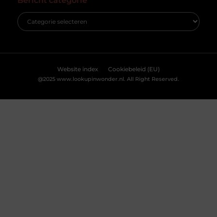
Eén van de belangrijkste
Accepteren
Weigeren
Bekijk Voorkeuren
De tijdloze schoonheid van marmerlook tegels: een
blikvanger in elk interieur
Marmerlook tegels hebben de unieke kracht om elke
ruimte te transformeren tot een oase van luxe en
elegantie. Deze tegels