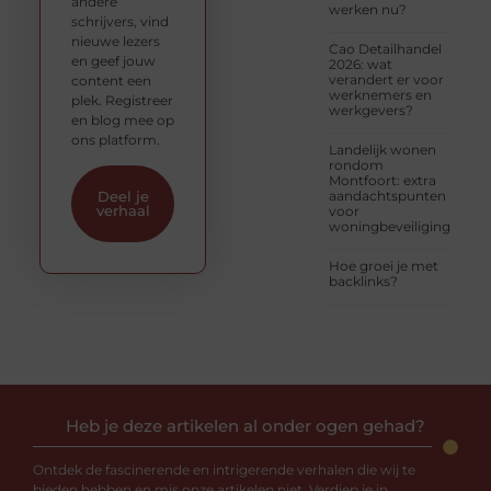
andere
werken nu?
schrijvers, vind
nieuwe lezers
Cao Detailhandel
en geef jouw
2026: wat
verandert er voor
content een
werknemers en
plek. Registreer
werkgevers?
en blog mee op
ons platform.
Landelijk wonen
rondom
Montfoort: extra
aandachtspunten
Deel je
verhaal
voor
woningbeveiliging
Hoe groei je met
backlinks?
Heb je deze artikelen al onder ogen gehad?
Ontdek de fascinerende en intrigerende verhalen die wij te
bieden hebben en mis onze artikelen niet. Verdiep je in