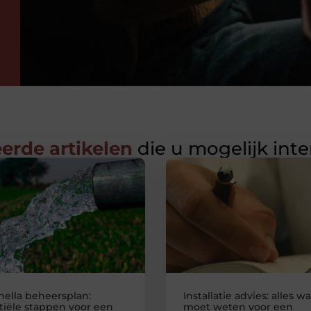
erde artikelen
die u mogelijk int
nella beheersplan:
Installatie advies: alles wa
tiële stappen voor een
moet weten voor een