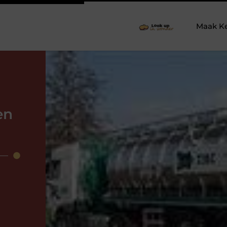
Maak K
en