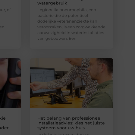
watergebruik
ur, of
Legionella pneumophila, een
bacterie die de potentieel
dodelijke veteranenziekte kan
een
veroorzaken, is een zorgwekkende
e
aanwezigheid in waterinstallaties
van gebouwen. Een
kie
Het belang van professioneel
installatieadvies: kies het juiste
nder
systeem voor uw huis
In de huidige wereld, waar