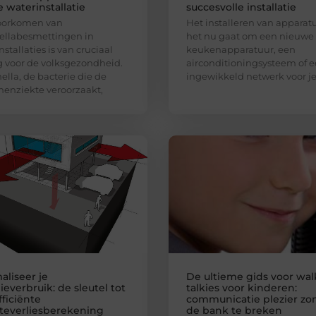
e waterinstallatie
succesvolle installatie
oorkomen van
Het installeren van apparatu
ellabesmettingen in
het nu gaat om een nieuwe
stallaties is van cruciaal
keukenapparatuur, een
 voor de volksgezondheid.
airconditioningsysteem of 
ella, de bacterie die de
ingewikkeld netwerk voor j
nenziekte veroorzaakt,
aliseer je
De ultieme gids voor wal
everbruik: de sleutel tot
talkies voor kinderen:
ficiënte
communicatie plezier zo
everliesberekening
de bank te breken