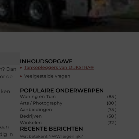
INHOUDSOPGAVE
Tankopleggers van DIJKSTRA®
en? Dan
Veelgestelde vragen
oor de
POPULAIRE ONDERWERPEN
enken
Woning en Tuin
(85 )
Arts / Photography
(80 )
Aanbiedingen
(75 )
Bedrijven
(58 )
Winkelen
(32 )
taan
RECENTE BERICHTEN
ig in
Wat betekent NWWI eigenlijk?