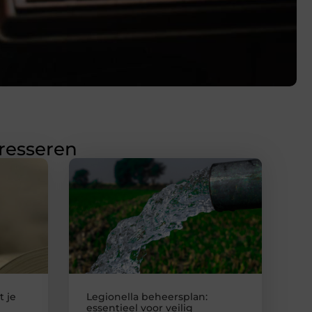
eresseren
t je
Legionella beheersplan:
essentieel voor veilig