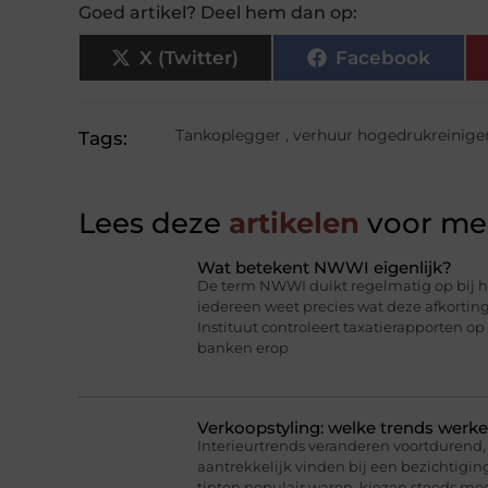
Goed artikel? Deel hem dan op:
X (Twitter)
Facebook
Tankoplegger
,
verhuur hogedrukreinige
Tags:
Lees deze
artikelen
voor mee
Wat betekent NWWI eigenlijk?
De term NWWI duikt regelmatig op bij he
iedereen weet precies wat deze afkorti
Instituut controleert taxatierapporten op
banken erop
Verkoopstyling: welke trends werk
Interieurtrends veranderen voortdurend, 
aantrekkelijk vinden bij een bezichtigin
tinten populair waren, kiezen steeds me