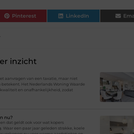
Pinterest
LinkedIn
Ema
r
r inzicht
t aanvragen van een taxatie, maar niet
ng betekent. Het Nederlands Woning Waarde
 kwaliteit en onafhankelijkheid, zodat
en nu?
en dat geldt ook voor wat kopers
g. Waar een paar jaar geleden strakke, koele
er verkopers nu voor warme aardetinten en