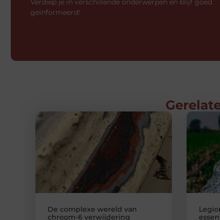
Verdiep je in verschillende onderwerpen en blijf goed
geïnformeerd!
Gerelate
De complexe wereld van
Legio
chroom-6 verwijdering
essen