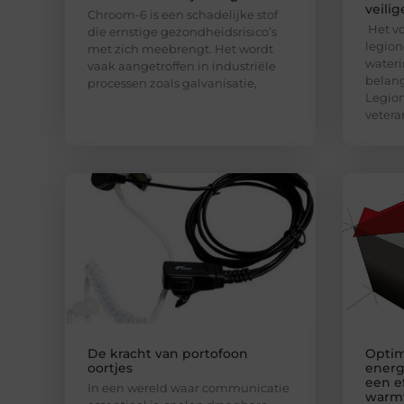
veilig
Chroom-6 is een schadelijke stof
Het v
die ernstige gezondheidsrisico’s
legion
met zich meebrengt. Het wordt
waterin
vaak aangetroffen in industriële
belang
processen zoals galvanisatie,
Legion
vetera
De kracht van portofoon
Optim
oortjes
energi
een ef
In een wereld waar communicatie
warmt