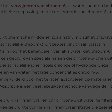
or het
verwijderen van chroom-6
uit water, lucht en bo
ecifieke toepassing en de concentratie van chroom-6 in
kt chemische middelen zoals natriumbisulfiet of zwav
chadelijke chroom-3. Dit proces vindt vaak plaats in
ief zijn voor het behandelen van afvalwater dat chroom-6
ken gebruik van speciale harsen die chroom-6-ionen ui
r schadelijke ionen zoals chloride of hydroxide. Deze
delen van water met lage concentraties chroom-6.
er verwijderd door het te laten adsorberen op materialen
n. Adsorptie is een veelgebruikte methode vanwege de 
gebruik van membranen om chroom-6 uit water te filter
veelgebruikte vormen van membraanfiltratie die zeer ef