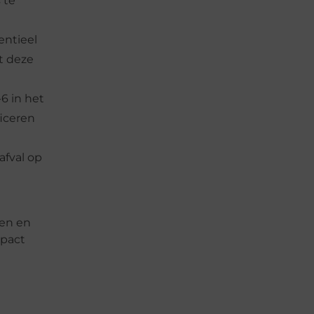
 te
entieel
t deze
6 in het
ficeren
afval op
en en
mpact