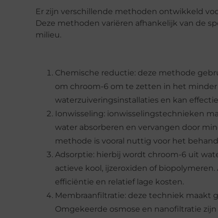
Er zijn verschillende methoden ontwikkeld vo
Deze methoden variëren afhankelijk van de sp
milieu.
Chemische reductie: deze methode gebrui
om chroom-6 om te zetten in het minder s
waterzuiveringsinstallaties en kan effect
Ionwisseling: ionwisselingstechnieken ma
water absorberen en vervangen door minde
methode is vooral nuttig voor het behan
Adsorptie: hierbij wordt chroom-6 uit wat
actieve kool, ijzeroxiden of biopolymere
efficiëntie en relatief lage kosten.
Membraanfiltratie: deze techniek maakt 
Omgekeerde osmose en nanofiltratie zijn 