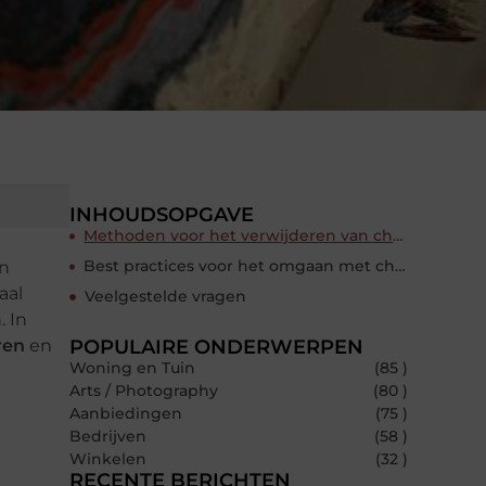
INHOUDSOPGAVE
Methoden voor het verwijderen van chroom-6
Best practices voor het omgaan met chroom-6
an
aal
Veelgestelde vragen
. In
ren
en
POPULAIRE ONDERWERPEN
Woning en Tuin
(85 )
Arts / Photography
(80 )
Aanbiedingen
(75 )
Bedrijven
(58 )
Winkelen
(32 )
RECENTE BERICHTEN