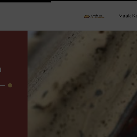
Maak K
n