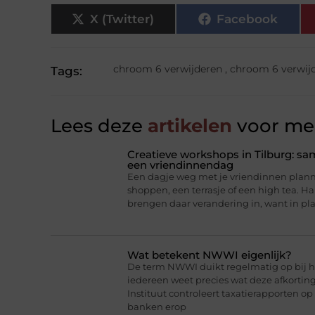
X (Twitter)
Facebook
chroom 6 verwijderen
,
chroom 6 verwijd
Tags:
Lees deze
artikelen
voor mee
Creatieve workshops in Tilburg: 
een vriendinnendag
Een dagje weg met je vriendinnen planne
shoppen, een terrasje of een high tea. 
brengen daar verandering in, want in pl
Wat betekent NWWI eigenlijk?
De term NWWI duikt regelmatig op bij he
iedereen weet precies wat deze afkorti
Instituut controleert taxatierapporten op
banken erop