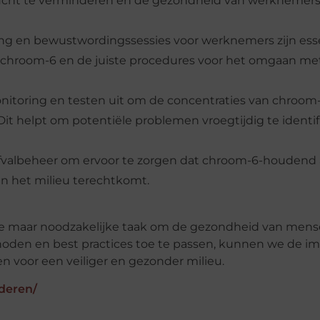
lucht te verminderen en de gezondheid van werknemers
ning en bewustwordingssessies voor werknemers zijn ess
an chroom-6 en de juiste procedures voor het omgaan me
nitoring en testen uit om de concentraties van chroom-
Dit helpt om potentiële problemen vroegtijdig te identi
afvalbeheer om ervoor te zorgen dat chroom-6-houdend 
in het milieu terechtkomt.
e maar noodzakelijke taak om de gezondheid van mens
hoden en best practices toe te passen, kunnen we de i
n voor een veiliger en gezonder milieu.
deren/