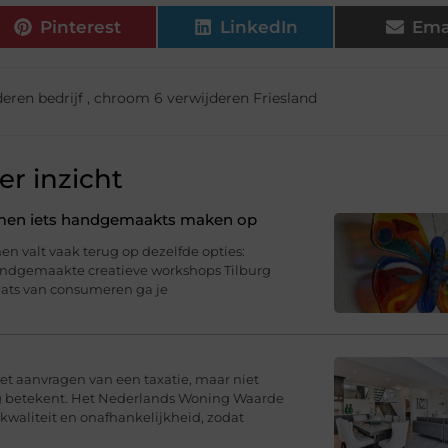
Pinterest
LinkedIn
Ema
eren bedrijf
,
chroom 6 verwijderen Friesland
r inzicht
samen iets handgemaakts maken op
n valt vaak terug op dezelfde opties:
Handgemaakte creatieve workshops Tilburg
aats van consumeren ga je
t aanvragen van een taxatie, maar niet
ng betekent. Het Nederlands Woning Waarde
 kwaliteit en onafhankelijkheid, zodat