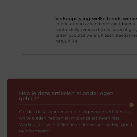
Verkoopstyling: welke trends werk
Interieurtrends veranderen voortdurend, 
aantrekkelijk vinden bij een bezichtigin
tinten populair waren, kiezen steeds me
natuurlijke
Heb je deze artikelen al onder ogen
gehad?
Ontdek de fascinerende en intrigerende verhalen die
wij te bieden hebben en mis onze artikelen niet.
Verdiep je in verschillende onderwerpen en blijf goed
geïnformeerd!