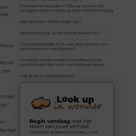
Creatieve workshops in Tilburg: samen iets
dem.
handgemaakts maken op een vriendinnendag
 het
Wat betekent NWWI eigenlijk?
Verkoopstyling: welke trends werken nu?
Cao Detailhandel 2026: wat verandert er voor
elzuur
werknemers en werkgevers?
Landelijk wonen rondom Montfoort: extra
 bevat.
aandachtspunten voor woningbeveiliging
t het
Hoe groei je met backlinks?
 zoals
hoge
Begin vandaag
met het
en.
delen van jouw verhaal!
fectief
Ontmoet andere schrijvers, vind