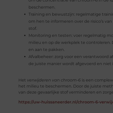
om de concentratie van chroom-6 in de 
beschermen.
Training en bewustzijn: regelmatige trai
om hen te informeren over de risico’s v
stof.
Monitoring en testen: voer regelmatig mo
milieu en op de werkplek te controleren. 
en aan te pakken.
Afvalbeheer: zorg voor een verantwoord 
de juiste manier wordt afgevoerd en niet 
Het
verwijderen van chroom-6
is een complex
het milieu te beschermen. Door de juiste met
van deze gevaarlijke stof verminderen en zorge
https://uw-huissaneerder.nl/chroom-6-verwij