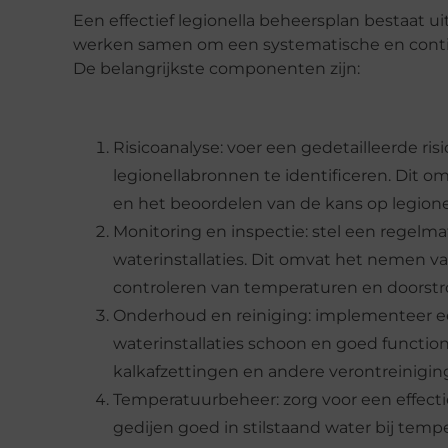
Een effectief legionella beheersplan bestaat 
werken samen om een systematische en continu
De belangrijkste componenten zijn:
Risicoanalyse: voer een gedetailleerde ris
legionellabronnen te identificeren. Dit 
en het beoordelen van de kans op legionel
Monitoring en inspectie: stel een regelm
waterinstallaties. Dit omvat het nemen v
controleren van temperaturen en doorst
Onderhoud en reiniging: implementeer 
waterinstallaties schoon en goed functio
kalkafzettingen en andere verontreinigin
Temperatuurbeheer: zorg voor een effecti
gedijen goed in stilstaand water bij tem