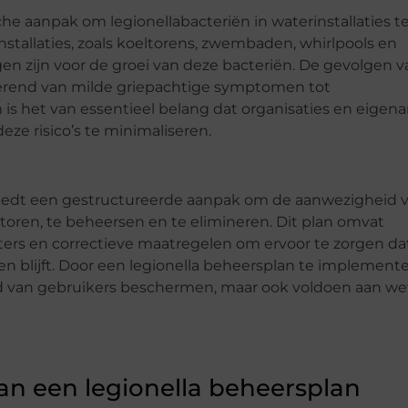
he aanpak om legionellabacteriën in waterinstallaties t
tallaties, zoals koeltorens, zwembaden, whirlpools en
 zijn voor de groei van deze bacteriën. De gevolgen 
riërend van milde griepachtige symptomen tot
s het van essentieel belang dat organisaties en eigena
e risico’s te minimaliseren.
biedt een gestructureerde aanpak om de aanwezigheid 
itoren, te beheersen en te elimineren. Dit plan omvat
ers en correctieve maatregelen om ervoor te zorgen da
en blijft. Door een legionella beheersplan te implemente
d van gebruikers beschermen, maar ook voldoen aan wet
n een legionella beheersplan