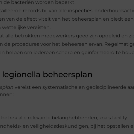
n de bacteriën worden beperkt.
leerde records bij van alle inspecties, onderhoudsacti
ken van de effectiviteit van het beheersplan en biedt een
wettelijke vereisten.
at alle betrokken medewerkers goed zijn opgeleid en zi
a en de procedures voor het beheersen ervan. Regelmatig
en helpen om iedereen scherp en geïnformeerd te hou
legionella beheersplan
rsplan
vereist een systematische en gedisciplineerde aa
innen:
betrek alle relevante belanghebbenden, zoals facility
heids- en veiligheidsdeskundigen, bij het opstellen 