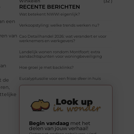
Winkelen
(32 )
RECENTE BERICHTEN
e
Wat betekent NWWI eigenlijk?
van een
Verkoopstyling: welke trends werken nu?
ren van
Cao Detailhandel 2026: wat verandert er voor
werknemers en werkgevers?
Landelijk wonen rondom Montfoort: extra
aandachtspunten voor woningbeveiliging
van
Hoe groei je met backlinks?
Eucalyptusolie voor een frisse sfeer in huis
t de
ren,
telijke
Begin vandaag
met het
delen van jouw verhaal!
Ontmoet andere schrijvers, vind