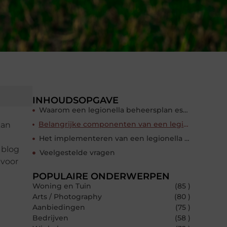
INHOUDSOPGAVE
Waarom een legionella beheersplan essentieel is
Belangrijke componenten van een legionella beheersplan
kan
Het implementeren van een legionella beheersplan
 blog
Veelgestelde vragen
 voor
POPULAIRE ONDERWERPEN
Woning en Tuin
(85 )
Arts / Photography
(80 )
Aanbiedingen
(75 )
Bedrijven
(58 )