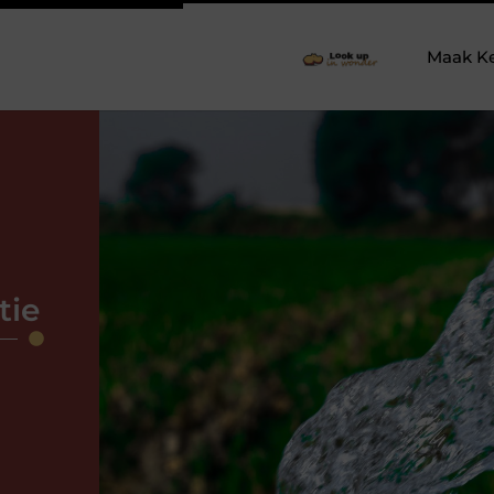
Maak K
tie