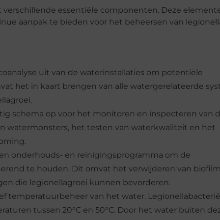
uit verschillende essentiële componenten. Deze element
e aanpak te bieden voor het beheersen van legionellar
icoanalyse uit van de waterinstallaties om potentiële
omvat het in kaart brengen van alle watergerelateerde s
lagroei.
atig schema op voor het monitoren en inspecteren van 
an watermonsters, het testen van waterkwaliteit en het
roming.
een onderhouds- en reinigingsprogramma om de
nerend te houden. Dit omvat het verwijderen van biofilm
gen die legionellagroei kunnen bevorderen.
ef temperatuurbeheer van het water. Legionellabacteri
peraturen tussen 20°C en 50°C. Door het water buiten de