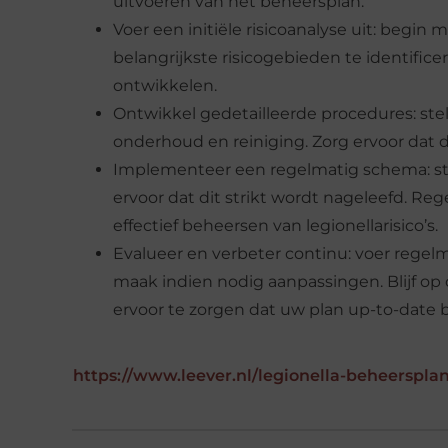
uitvoeren van het beheersplan.
Voer een initiële risicoanalyse uit: begi
belangrijkste risicogebieden te identific
ontwikkelen.
Ontwikkel gedetailleerde procedures: stel
onderhoud en reiniging. Zorg ervoor dat d
Implementeer een regelmatig schema: stel
ervoor dat dit strikt wordt nageleefd. Re
effectief beheersen van legionellarisico’s.
Evalueer en verbeter continu: voer regelma
maak indien nodig aanpassingen. Blijf op
ervoor te zorgen dat uw plan up-to-date bli
https://www.leever.nl/legionella-beheersplan