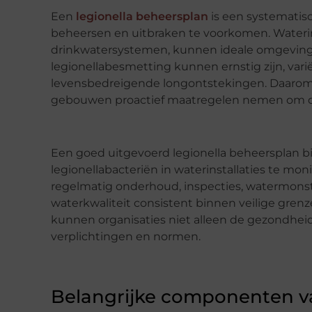
Een
legionella beheersplan
is een systematisc
beheersen en uitbraken te voorkomen. Waterins
drinkwatersystemen, kunnen ideale omgevingen
legionellabesmetting kunnen ernstig zijn, va
levensbedreigende longontstekingen. Daarom i
gebouwen proactief maatregelen nemen om dez
Een goed uitgevoerd legionella beheersplan 
legionellabacteriën in waterinstallaties te mon
regelmatig onderhoud, inspecties, watermonst
waterkwaliteit consistent binnen veilige grenz
kunnen organisaties niet alleen de gezondhei
verplichtingen en normen.
Belangrijke componenten va