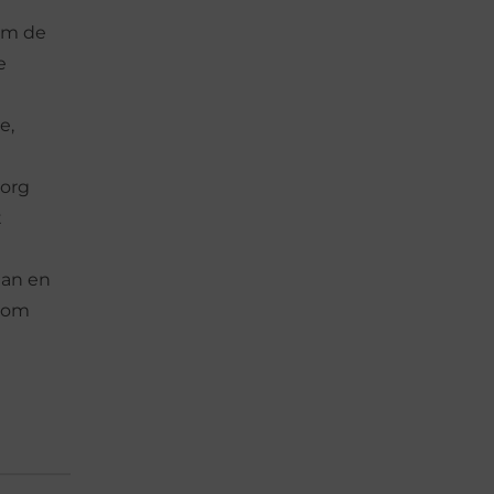
m de
e
e,
zorg
t
lan en
s om