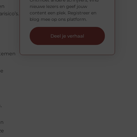
en
nieuwe lezers en geef jouw
content een plek. Registreer en
isico’s.
blog mee op ons platform.
Deel je verhaal
ystemen
de
,
ën
ze