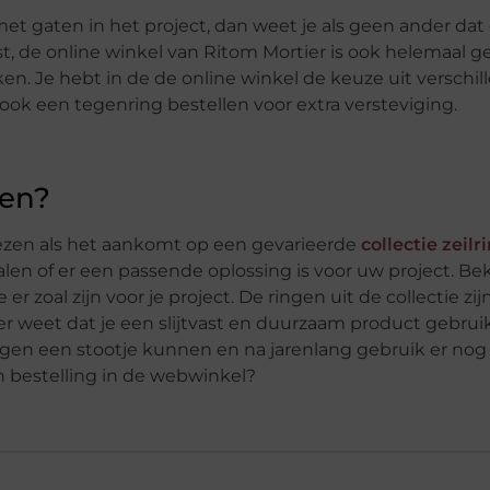
et gaten in het project, dan weet je als geen ander dat
st, de online winkel van Ritom Mortier is ook helemaal g
n. Je hebt in de de online winkel de keuze uit verschil
ook een tegenring bestellen voor extra versteviging.
pen?
kiezen als het aankomt op een gevarieerde
collectie zeil
en of er een passende oplossing is voor uw project. Bek
 zoal zijn voor je project. De ringen uit de collectie zij
r weet dat je een slijtvast en duurzaam product gebrui
tegen een stootje kunnen en na jarenlang gebruik er nog
en bestelling in de webwinkel?