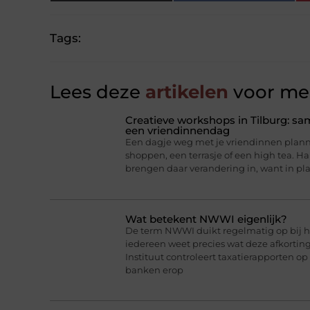
Tags:
Lees deze
artikelen
voor mee
Creatieve workshops in Tilburg: 
een vriendinnendag
Een dagje weg met je vriendinnen planne
shoppen, een terrasje of een high tea. 
brengen daar verandering in, want in pl
Wat betekent NWWI eigenlijk?
De term NWWI duikt regelmatig op bij he
iedereen weet precies wat deze afkorti
Instituut controleert taxatierapporten op
banken erop