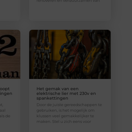
renoveren en verduurzamen van
oopt
Het gemak van een
ningen
elektrische lier met 230v en
spankettingen
t,
Door de juiste gereedschappen te
aal
gebruiken, is het mogelijk om
als de
klussen veel gemakkelijker te
maken. Stel u zich eens voor