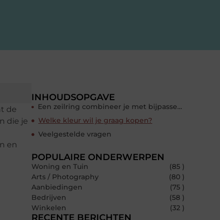
INHOUDSOPGAVE
Een zeilring combineer je met bijpassende stempel
nt de
Welke kleur wil je graag kopen?
 die je
Veelgestelde vragen
en en
POPULAIRE ONDERWERPEN
Woning en Tuin
(85 )
Arts / Photography
(80 )
Aanbiedingen
(75 )
Bedrijven
(58 )
Winkelen
(32 )
RECENTE BERICHTEN