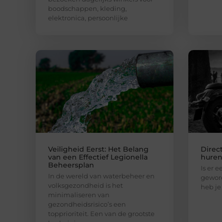
boodschappen, kleding,
elektronica, persoonlijke
Veiligheid Eerst: Het Belang
Direc
van een Effectief Legionella
hure
Beheersplan
Is er e
In de wereld van waterbeheer en
geword
volksgezondheid is het
heb je
minimaliseren van
gezondheidsrisico’s een
topprioriteit. Een van de grootste