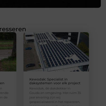
eresseren
Kewodak: Specialist in
ken
daksystemen voor elk project
en
Kewodak, dé dakdekker in
ovende
Gouda en omgeving. Met ruim 35
 in de
jaar ervaring zijn wij
gespecialiseerd in het repareren,