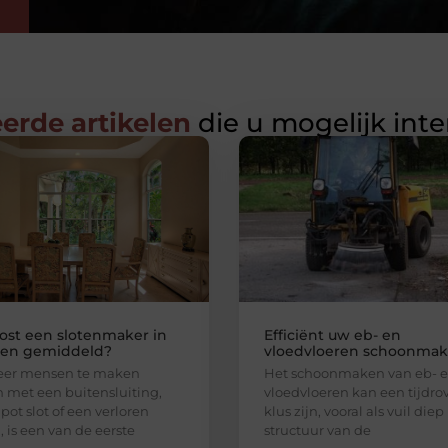
erde artikelen
die u mogelijk int
ost een slotenmaker in
Efficiënt uw eb- en
en gemiddeld?
vloedvloeren schoonma
er mensen te maken
Het schoonmaken van eb- 
n met een buitensluiting,
vloedvloeren kan een tijdr
pot slot of een verloren
klus zijn, vooral als vuil diep
, is een van de eerste
structuur van de