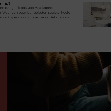
en nu?
en dat geldt ook voor wat kopers
g. Waar een paar jaar geleden strakke, koele
er verkopers nu voor warme aardetinten en