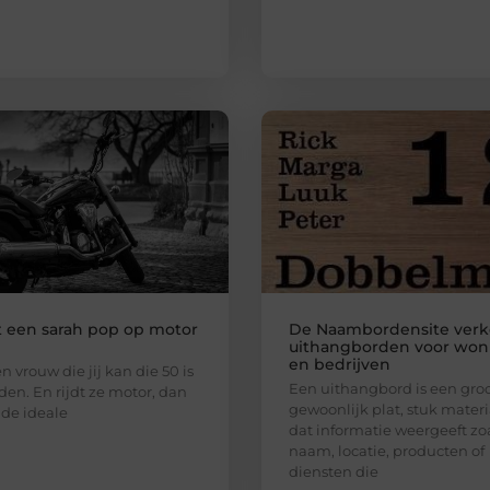
t een sarah pop op motor
De Naambordensite verk
n
uithangborden voor wo
en bedrijven
en vrouw die jij kan die 50 is
Een uithangbord is een groo
en. En rijdt ze motor, dan
gewoonlijk plat, stuk materi
 de ideale
dat informatie weergeeft zo
naam, locatie, producten of
diensten die