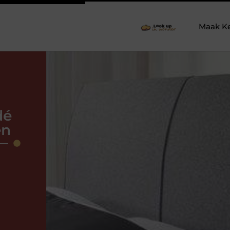
Maak K
dé
en