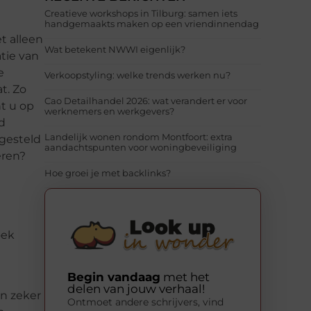
Creatieve workshops in Tilburg: samen iets
handgemaakts maken op een vriendinnendag
t alleen
Wat betekent NWWI eigenlijk?
tie van
e
Verkoopstyling: welke trends werken nu?
t. Zo
Cao Detailhandel 2026: wat verandert er voor
t u op
werknemers en werkgevers?
jd
Landelijk wonen rondom Montfoort: extra
 gesteld
aandachtspunten voor woningbeveiliging
eren?
Hoe groei je met backlinks?
oek
Begin vandaag
met het
delen van jouw verhaal!
an zeker
Ontmoet andere schrijvers, vind