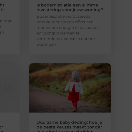
ht
Is bodemisolatie een slimme
is
investering voor jouw woning?
Bodemisolatie wordt steeds
ken met
populairder als een effectieve
n
manier om energie te besparen
een
en vochtproblemen te
verminderen. Vooral in oudere
woningen
Duurzame babykleding: hoe je
or
de beste keuzes maakt zonder
en
je budget te overschrijden