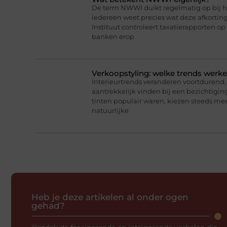
De term NWWI duikt regelmatig op bij he
iedereen weet precies wat deze afkorti
Instituut controleert taxatierapporten op
banken erop
Verkoopstyling: welke trends werk
Interieurtrends veranderen voortdurend, 
aantrekkelijk vinden bij een bezichtigin
tinten populair waren, kiezen steeds me
natuurlijke
Heb je deze artikelen al onder ogen
gehad?