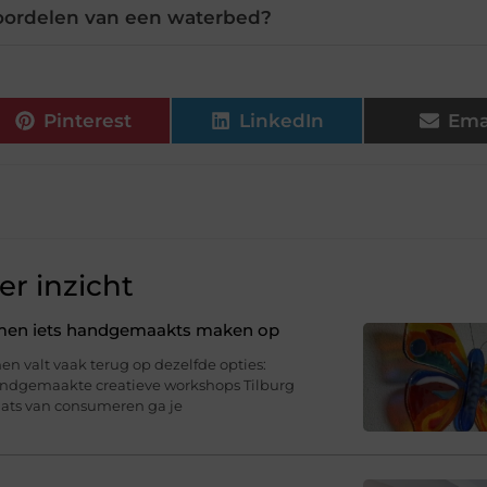
voordelen van een waterbed?
Pinterest
LinkedIn
Ema
r inzicht
samen iets handgemaakts maken op
n valt vaak terug op dezelfde opties:
Handgemaakte creatieve workshops Tilburg
aats van consumeren ga je