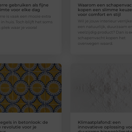
rre gebruiken als fijne
Waarom een schapenvac
uimte voor elke dag
kopen een slimme keuze 
voor comfort en stijl
rre is vaak een mooie extra
Wil je jouw interieur verrij
in huis. Toch blijft het soms
een natuurlijk, duurzaam e
n plek waar je vooral
veelzijdig product? Dan is 
schapenvacht kopen het
overwegen waard.
tegels in betonlook: de
Klimaatplafond: een
 revolutie voor je
innovatieve oplossing vo
eur
duurzame binnenklimat