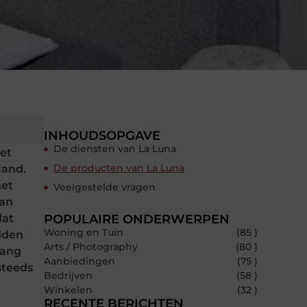
INHOUDSOPGAVE
De diensten van La Luna
het
De producten van La Luna
land.
het
Veelgestelde vragen
dan
dat
POPULAIRE ONDERWERPEN
Woning en Tuin
(85 )
dden
Arts / Photography
(80 )
lang
Aanbiedingen
(75 )
steeds
Bedrijven
(58 )
Winkelen
(32 )
RECENTE BERICHTEN