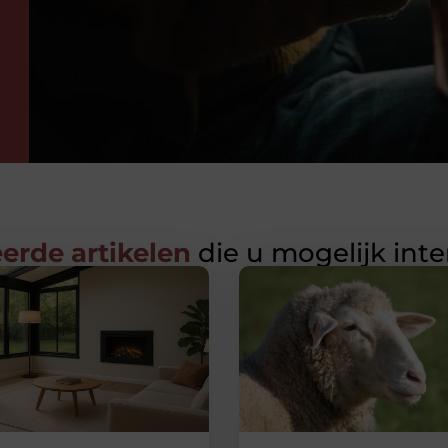
erde artikelen
die u mogelijk int