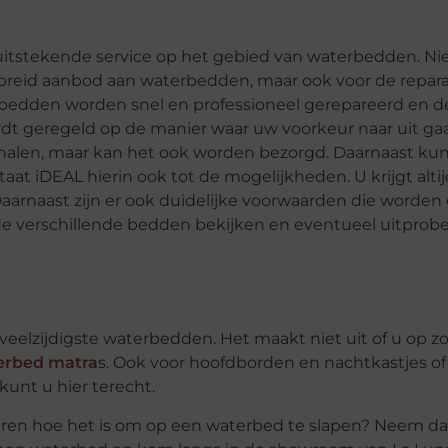
itstekende service op het gebied van waterbedden. Nie
gebreid aanbod aan waterbedden, maar ook voor de repara
rbedden worden snel en professioneel gerepareerd en d
geregeld op de manier waar uw voorkeur naar uit gaa
 halen, maar kan het ook worden bezorgd. Daarnaast kun
aat iDEAL hierin ook tot de mogelijkheden. U krijgt alti
arnaast zijn er ook duidelijke voorwaarden die worden
u de verschillende bedden bekijken en eventueel uitprob
 veelzijdigste waterbedden. Het maakt niet uit of u op z
erbed matra
s. Ook voor hoofdborden en nachtkastjes of
kunt u hier terecht.
varen hoe het is om op een waterbed te slapen? Neem d