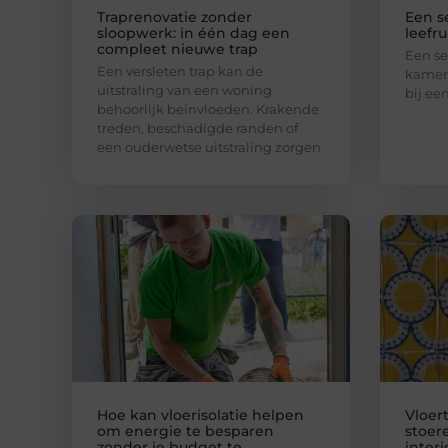
Traprenovatie zonder
Een se
sloopwerk: in één dag een
leefr
compleet nieuwe trap
Een se
Een versleten trap kan de
kamer 
uitstraling van een woning
bij ee
behoorlijk beïnvloeden. Krakende
treden, beschadigde randen of
een ouderwetse uitstraling zorgen
Hoe kan vloerisolatie helpen
Vloer
om energie te besparen
stoere
zonder je budget te
interi