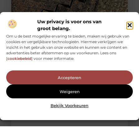
Uw privacy is voor ons van
groot belang.
Om u de best mogelijke ervaring te bieden, maken wij gebruik van
cookies en vergelijkbare technologieën. Hiermee verkrijgen we
Een stijlvolle vloer op een budget: de schoonheid van
inzicht in het gebruik van onze website en kunnen we content en
houten visgraat vloeren
advertenties beter afstemmen op uw voorkeuren. Lees ons
Je huis renoveren of opnieuw inrichten kan een
[
cookiebeleid
] voor meer informatie.
spannende, zij het soms ook overweldigende taak zijn.
Eén van de belangrijkste
Accepteren
Weigeren
Bekijk Voorkeuren