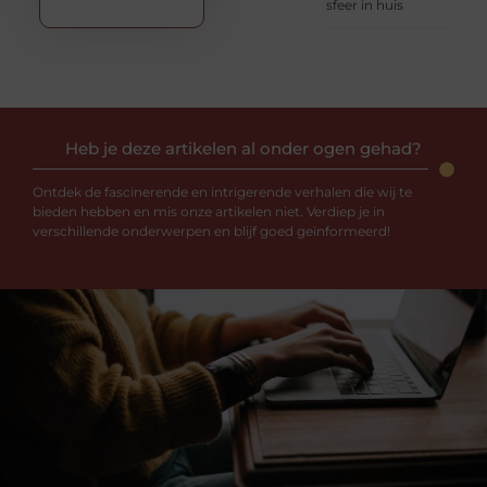
sfeer in huis
Heb je deze artikelen al onder ogen gehad?
Ontdek de fascinerende en intrigerende verhalen die wij te
bieden hebben en mis onze artikelen niet. Verdiep je in
verschillende onderwerpen en blijf goed geïnformeerd!