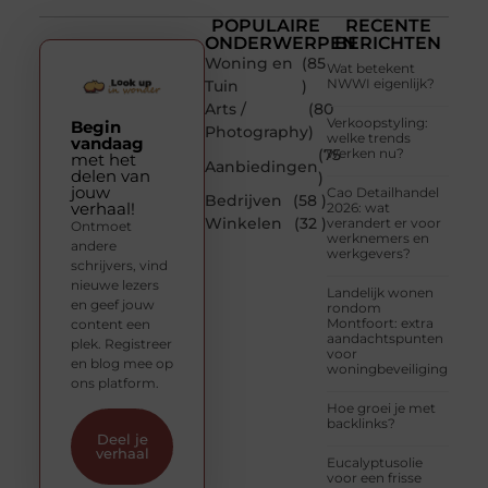
POPULAIRE
RECENTE
ONDERWERPEN
BERICHTEN
Woning en
(85
Wat betekent
NWWI eigenlijk?
Tuin
)
Arts /
(80
Verkoopstyling:
Begin
Photography
)
welke trends
vandaag
(75
werken nu?
met het
Aanbiedingen
delen van
)
jouw
Cao Detailhandel
Bedrijven
(58 )
verhaal!
2026: wat
Winkelen
(32 )
verandert er voor
Ontmoet
werknemers en
andere
werkgevers?
schrijvers, vind
nieuwe lezers
Landelijk wonen
en geef jouw
rondom
Montfoort: extra
content een
aandachtspunten
plek. Registreer
voor
en blog mee op
woningbeveiliging
ons platform.
Hoe groei je met
backlinks?
Deel je
verhaal
Eucalyptusolie
voor een frisse