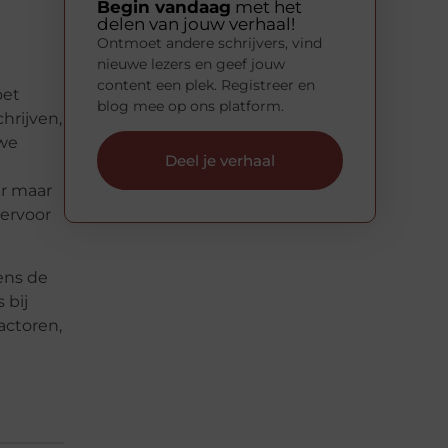
Begin vandaag
met het
delen van jouw verhaal!
Ontmoet andere schrijvers, vind
nieuwe lezers en geef jouw
content een plek. Registreer en
oet
blog mee op ons platform.
hrijven,
uwe
Deel je verhaal
er maar
ervoor
dens de
 bij
actoren,