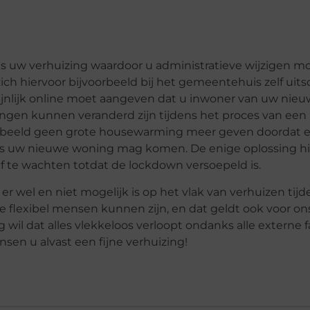
ens uw verhuizing waardoor u administratieve wijzigen m
 hiervoor bijvoorbeeld bij het gemeentehuis zelf uitsc
ijnlijk online moet aangeven dat u inwoner van uw nie
ngen kunnen veranderd zijn tijdens het proces van een
oorbeeld geen grote housewarming meer geven doordat 
ngs uw nieuwe woning mag komen. De enige oplossing hi
f te wachten totdat de lockdown versoepeld is.
er wel en niet mogelijk is op het vlak van verhuizen tij
flexibel mensen kunnen zijn, en dat geldt ook voor ons
g wil dat alles vlekkeloos verloopt ondanks alle externe f
nsen u alvast een fijne verhuizing!