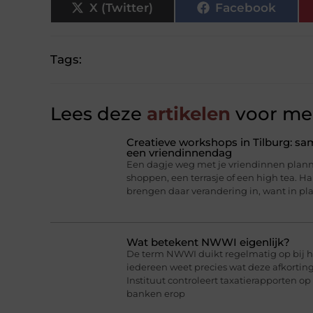
X (Twitter)
Facebook
Tags:
Lees deze
artikelen
voor mee
Creatieve workshops in Tilburg: 
een vriendinnendag
Een dagje weg met je vriendinnen planne
shoppen, een terrasje of een high tea. 
brengen daar verandering in, want in pl
Wat betekent NWWI eigenlijk?
De term NWWI duikt regelmatig op bij he
iedereen weet precies wat deze afkorti
Instituut controleert taxatierapporten op
banken erop