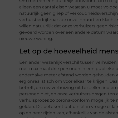
Om meteen een duidelijk antwoord aan u te ge
alleen een aantal eisen waaraan u moet voldoe
natuurlijk geen griep of verkoudheidsverschijnse
verhuisbedrijf zoals de onze inhuurt en klachte
willen natuurlijk dat onze verhuizers geen risi
gevoerd worden over een andere datum waarop 
nieuwe woning.
Let op de hoeveelheid mens
Een ander wezenlijk verschil tussen verhuizen 
met maximaal drie personen in een publieke b
anderhalve meter afstand worden gehouden wa
erg onrealistisch om voor elkaar te krijgen. Da
betreft, om uw verhuizing uit te stellen indi
personen niet, en onze verhuizers dragen ten
verhuisproces zo corona-conform mogelijk te 
gelden. Dit betekent dat u niet in vroege of la
op en neer rijden kan, afhankelijk van de afs