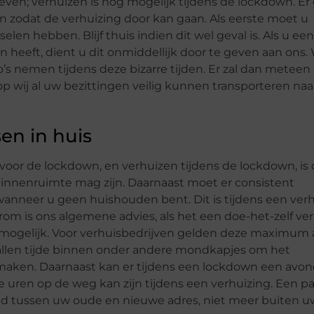
ven; verhuizen is nog mogelijk tijdens de lockdown. Er
n zodat de verhuizing door kan gaan. Als eerste moet u
len hebben. Blijf thuis indien dit wel geval is. Als u een
n heeft, dient u dit onmiddellijk door te geven aan ons. 
co’s nemen tijdens deze bizarre tijden. Er zal dan meteen
wij al uw bezittingen veilig kunnen transporteren na
en in huis
voor de lockdown, en verhuizen tijdens de lockdown, is 
innenruimte mag zijn. Daarnaast moet er consistent
nneer u geen huishouden bent. Dit is tijdens een verh
arom is ons algemene advies, als het een doe-het-zelf ve
en mogelijk. Voor verhuisbedrijven gelden deze maximum 
 allen tijde binnen onder andere mondkapjes om het
maken. Daarnaast kan er tijdens een lockdown een avo
te uren op de weg kan zijn tijdens een verhuizing. Een p
tand tussen uw oude en nieuwe adres, niet meer buiten u