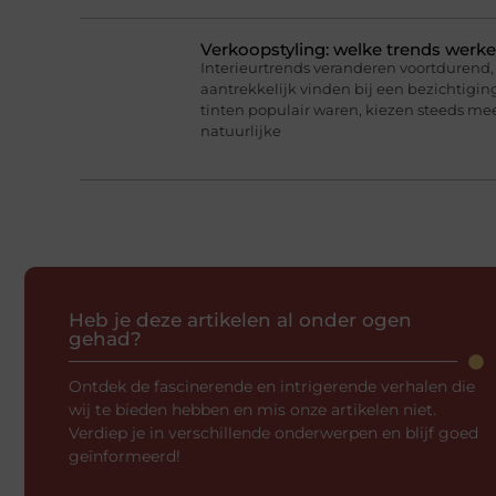
Verkoopstyling: welke trends werk
Interieurtrends veranderen voortdurend, 
aantrekkelijk vinden bij een bezichtigin
tinten populair waren, kiezen steeds me
natuurlijke
Heb je deze artikelen al onder ogen
gehad?
Ontdek de fascinerende en intrigerende verhalen die
wij te bieden hebben en mis onze artikelen niet.
Verdiep je in verschillende onderwerpen en blijf goed
geïnformeerd!