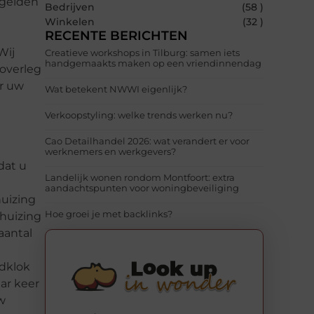
 gelden
Bedrijven
(58 )
Winkelen
(32 )
RECENTE BERICHTEN
Wij
Creatieve workshops in Tilburg: samen iets
handgemaakts maken op een vriendinnendag
 overleg
ar uw
Wat betekent NWWI eigenlijk?
Verkoopstyling: welke trends werken nu?
Cao Detailhandel 2026: wat verandert er voor
werknemers en werkgevers?
dat u
Landelijk wonen rondom Montfoort: extra
aandachtspunten voor woningbeveiliging
uizing
Hoe groei je met backlinks?
rhuizing
aantal
ndklok
aar keer
w