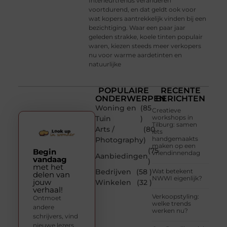
Interieurtrends veranderen
voortdurend, en dat geldt ook voor
wat kopers aantrekkelijk vinden bij een
bezichtiging. Waar een paar jaar
geleden strakke, koele tinten populair
waren, kiezen steeds meer verkopers
nu voor warme aardetinten en
natuurlijke
POPULAIRE
RECENTE
ONDERWERPEN
BERICHTEN
Woning en
(85
Creatieve
workshops in
Tuin
)
Tilburg: samen
Arts /
(80
iets
handgemaakts
Photography
)
maken op een
(75
Begin
vriendinnendag
Aanbiedingen
vandaag
)
met het
Bedrijven
(58 )
Wat betekent
delen van
NWWI eigenlijk?
jouw
Winkelen
(32 )
verhaal!
Verkoopstyling:
Ontmoet
welke trends
andere
werken nu?
schrijvers, vind
nieuwe lezers