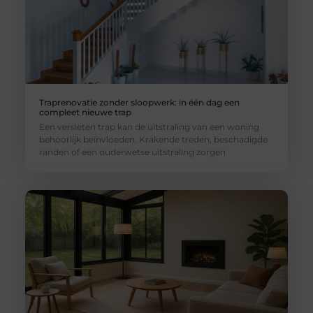
Traprenovatie zonder sloopwerk: in één dag een
compleet nieuwe trap
Een versleten trap kan de uitstraling van een woning
behoorlijk beïnvloeden. Krakende treden, beschadigde
randen of een ouderwetse uitstraling zorgen