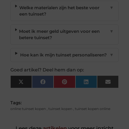
Welke materialen zijn het beste voor
▼
een tuinset?
Moet ik meer geld uitgeven voor een
▼
betere tuinset?
Hoe kan ik mijn tuinset personaliseren?
▼
Goed artikel? Deel hem dan op:
X
Facebook
Pinterest
LinkedIn
Email
(Twitter)
Tags:
online tuinset kopen
,
tuinset kopen
,
tuinset kopen online
Lees deze
artikelen
voor meer inzicht