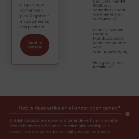
Cao Detailhandel
en geef jouw
2026: wat
verandert er voor
content een
werknemers en
plek. Registreer
werkgevers?
en blog mee op
ons platform.
Landelijk wonen
rondom
Montfoort: extra
aandachtspunten
Deel je
verhaal
voor
woningbeveiliging
Hoe groei je met
backlinks?
Heb je deze artikelen al onder ogen gehad?
Ontdek de fascinerende en intrigerende verhalen die wij te
bieden hebben en mis onze artikelen niet. Verdiep je in
verschillende onderwerpen en blijf goed geïnformeerd!