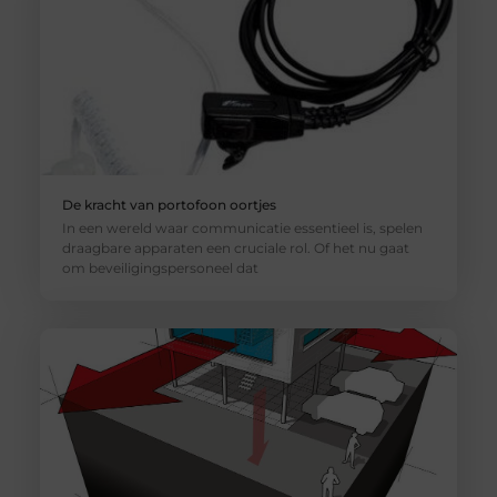
De kracht van portofoon oortjes
In een wereld waar communicatie essentieel is, spelen
draagbare apparaten een cruciale rol. Of het nu gaat
om beveiligingspersoneel dat