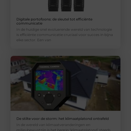
Digitale portofoons: de sleutel tot efficiënte
communicatie
In de huidige snel evoluerende wereld van technologie
is efficiënte communicatie cruciaal voor succes in bijna
elke sector. Een van
De stilte voor de storm: het klimaatplatond ontrafeld
In de wereld van klimaatveranderingen en
milieubewustzijn is het begrip ‘klimaatplatond’ steeds