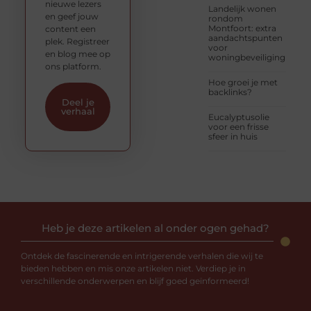
nieuwe lezers
Landelijk wonen
en geef jouw
rondom
Montfoort: extra
content een
aandachtspunten
plek. Registreer
voor
en blog mee op
woningbeveiliging
ons platform.
Hoe groei je met
backlinks?
Deel je
verhaal
Eucalyptusolie
voor een frisse
sfeer in huis
Heb je deze artikelen al onder ogen gehad?
Ontdek de fascinerende en intrigerende verhalen die wij te
bieden hebben en mis onze artikelen niet. Verdiep je in
verschillende onderwerpen en blijf goed geïnformeerd!