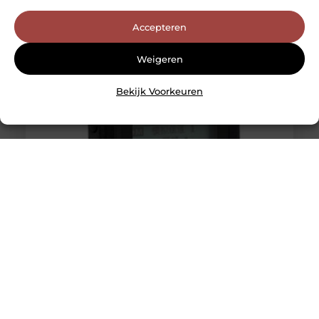
Accepteren
Weigeren
Bekijk Voorkeuren
Hytera Portofoon: Het Betrouwbare
Communicatiemiddel voor Professioneel Gebruik
In de moderne wereld van technologie is effectieve
communicatie van essentieel belang, vooral voor
professionals die werken in veeleisende omgevingen.