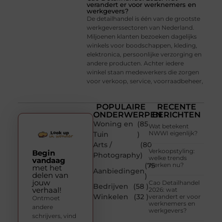
verandert er voor werknemers en
werkgevers?
De detailhandel is één van de grootste
werkgeverssectoren van Nederland.
Miljoenen klanten bezoeken dagelijks
winkels voor boodschappen, kleding,
elektronica, persoonlijke verzorging en
andere producten. Achter iedere
winkel staan medewerkers die zorgen
voor verkoop, service, voorraadbeheer,
POPULAIRE
RECENTE
ONDERWERPEN
BERICHTEN
Woning en
(85
Wat betekent
NWWI eigenlijk?
Tuin
)
Arts /
(80
Verkoopstyling:
Begin
Photography
)
welke trends
vandaag
(75
werken nu?
met het
Aanbiedingen
delen van
)
jouw
Cao Detailhandel
Bedrijven
(58 )
verhaal!
2026: wat
Winkelen
(32 )
verandert er voor
Ontmoet
werknemers en
andere
werkgevers?
schrijvers, vind