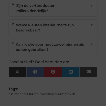
Zijn de verfproducten
▼
milieuvriendelijk?
Welke kleuren interieurbeits zijn
▼
beschikbaar?
Kan ik olie voor hout zowel binnen als
▼
buiten gebruiken?
Goed artikel? Deel hem dan op:
X
Facebook
Pinterest
LinkedIn
Email
(Twitter)
Tags:
olie voor hout buiten
,
webshop duurzame verf