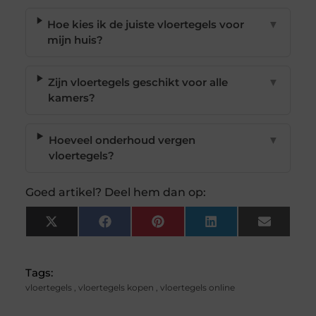
Hoe kies ik de juiste vloertegels voor
▼
mijn huis?
Zijn vloertegels geschikt voor alle
▼
kamers?
Hoeveel onderhoud vergen
▼
vloertegels?
Goed artikel? Deel hem dan op:
X
Facebook
Pinterest
LinkedIn
Email
(Twitter)
Tags:
vloertegels
,
vloertegels kopen
,
vloertegels online