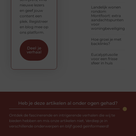
nieuwe lezers
Landelijk wonen
en geef jouw
rondom
Montfoort: extra
content een
aandachtspunten
plek. Registreer
voor
en blog mee op
woningbeveiliging
ons platform.
Hoe groei je met
backlinks?
Deel je
verhaal
Eucalyptusolie
voor een frisse
sfeer in huis
Heb je deze artikelen al onder ogen gehad?
Ontdek de fascinerende en intrigerende verhalen die wij te
bieden hebben en mis onze artikelen niet. Verdiep je in
verschillende onderwerpen en blijf goed geïnformeerd!