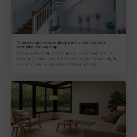
Traprenovatie zonder sloopwerk: in één dag een
compleet nieuwe trap
Een versleten trap kan de uitstraling van een woning
behoorlijk beïnvloeden. Krakende treden, beschadigde
randen of een ouderwetse uitstraling zorgen