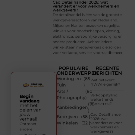
Cao Detailhandel 2026: wat
verandert er voor werknemers en
werkgevers?
De detailhandel is één van de grootste
werkgeverssectoren van Nederland.
Miljoenen klanten bezoeken dagelijks
winkels voor boodschappen, kleding,
elektronica, persoonlijke verzorging en
andere producten. Achter iedere
winkel staan medewerkers die zorgen
voor verkoop, service, voorraadbeheer,
POPULAIRE
RECENTE
ONDERWERPEN
BERICHTEN
Woning en
(85
Wat betekent
NWWI eigenlijk?
Tuin
)
Arts /
(80
Verkoopstyling:
Begin
Photography
)
welke trends
vandaag
(75
werken nu?
met het
Aanbiedingen
delen van
)
jouw
Cao Detailhandel
Bedrijven
(58 )
verhaal!
2026: wat
Winkelen
(32 )
verandert er voor
Ontmoet
werknemers en
andere
werkgevers?
schrijvers, vind