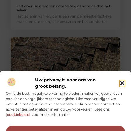
Zelf vloer isoleren: een complete gids voor de doe-het-
zelver
Het isoleren van je vloer is een van de meest effectieve
manieren om energie te besparen en het comfort in
Uw privacy is voor ons van
groot belang.
Om u de best mogelijke ervaring te bieden, maken wij gebruik van
cookies en vergelijkbare technologieën. Hiermee verkrijgen we
Een stijlvolle vloer op een budget: de schoonheid van
inzicht in het gebruik van onze website en kunnen we content en
houten visgraat vloeren
advertenties beter afstemmen op uw voorkeuren. Lees ons
Je huis renoveren of opnieuw inrichten kan een
[
cookiebeleid
] voor meer informatie.
spannende, zij het soms ook overweldigende taak zijn.
Eén van de belangrijkste