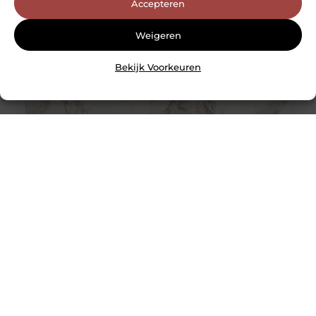
Accepteren
Weigeren
Bekijk Voorkeuren
De tijdloze schoonheid van marmerlook tegels: een
blikvanger in elk interieur
Marmerlook tegels hebben de unieke kracht om elke
ruimte te transformeren tot een oase van luxe en
elegantie. Deze tegels