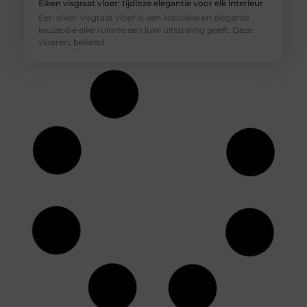
Eiken visgraat vloer: tijdloze elegantie voor elk interieur
Een eiken visgraat vloer is een klassieke en elegante
keuze die elke ruimte een luxe uitstraling geeft. Deze
vloeren, bekend
Houten vloer isoleren: een slimme en
budgetvriendelijke aanpak
Het isoleren van een houten vloer kan aanzienlijke
voordelen opleveren, zoals lagere energiekosten en een
verhoogd wooncomfort. Of je nu