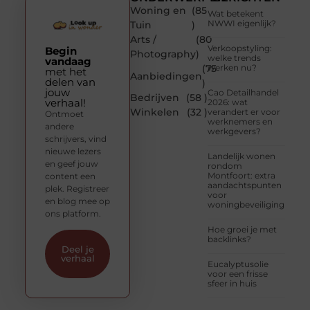
Woning en
(85
Wat betekent
NWWI eigenlijk?
Tuin
)
Arts /
(80
Verkoopstyling:
Begin
Photography
)
welke trends
vandaag
(75
werken nu?
met het
Aanbiedingen
delen van
)
jouw
Cao Detailhandel
Bedrijven
(58 )
verhaal!
2026: wat
Winkelen
(32 )
verandert er voor
Ontmoet
werknemers en
andere
werkgevers?
schrijvers, vind
nieuwe lezers
Landelijk wonen
en geef jouw
rondom
Montfoort: extra
content een
aandachtspunten
plek. Registreer
voor
en blog mee op
woningbeveiliging
ons platform.
Hoe groei je met
backlinks?
Deel je
verhaal
Eucalyptusolie
voor een frisse
sfeer in huis