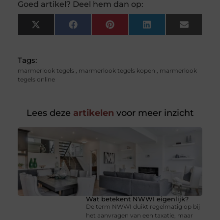
Goed artikel? Deel hem dan op:
X
Facebook
Pinterest
LinkedIn
Email
(Twitter)
Tags:
marmerlook tegels
,
marmerlook tegels kopen
,
marmerlook
tegels online
Lees deze
artikelen
voor meer inzicht
Wat betekent NWWI eigenlijk?
De term NWWI duikt regelmatig op bij
het aanvragen van een taxatie, maar